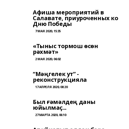
Афиша мероприятий в
Салавате, приуроченных ко
Дню Победы
7 МАЯ 2020, 15:35
«Тыныс тормош өсөн
рәхмәт»
2 МАЯ 2020, 06:02
“Мәңгелек ут” -
реконструкцияла
17 АПРЕЛЯ 2020, 08:20
Был ғәмәлдең даны
юйылмаҫ...
27 МАРТА 2020, 06:10