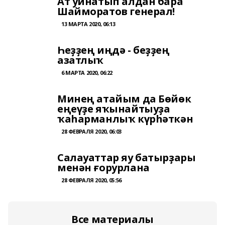
Ат уйнатып алдан бара
Шайморатов генерал!
13 МАРТА 2020, 06:13
Һеҙҙең иңдә - беҙҙең
азатлыҡ
6 МАРТА 2020, 06:22
Минең атайым да Бөйөк
еңеүҙе яҡынайтыуҙа
ҡаһарманлыҡ күрһәткән
28 ФЕВРАЛЯ 2020, 06:03
Салауаттар яу батырҙары
менән ғорурлана
28 ФЕВРАЛЯ 2020, 05:56
Все материалы