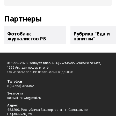
Партнеры
Фотобанк
Рубрика "Еда и
журналистов РБ
напитки"
© 1999-2026 Салауат ҡалаһының ижтимағи-сәйәси гәзите,
1999 йылдан нәшер ителә
Об использовании персональных данных
Телефон
8(34763) 320392
Эл. почта
salavat_news@mail.ru
Адрес
453260, Республика Башкортостан, г. Салават, пр.
Нефтяников, 29