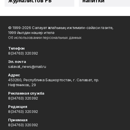
журналистов РБ
напитки"
© 1999-2026 Салауат ҡалаһының ижтимағи-сәйәси гәзите,
1999 йылдан нәшер ителә
Об использовании персональных данных
Телефон
8(34763) 320392
Эл. почта
salavat_news@mail.ru
Адрес
453260, Республика Башкортостан, г. Салават, пр.
Нефтяников, 29
Рекламная служба
8(34763) 320392
Редакция
8(34763) 320392
Приемная
8(34763) 320392