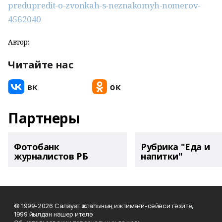
predupredit-o-zvonkah-s-neznakomyh-nomerov-
4562040
Автор:
Читайте нас
Партнеры
Фотобанк
Рубрика "Еда и
журналистов РБ
напитки"
© 1999-2026 Салауат ҡалаһының ижтимағи-сәйәси гәзите,
1999 йылдан нәшер ителә