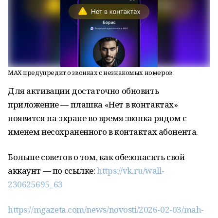
MAХ предупредит о звонках с незнакомых номеров
Для активации достаточно обновить
приложение — плашка «Нет в контактах»
появится на экране во время звонка рядом с
именем несохраненного в контактах абонента.
Больше советов о том, как обезопасить свой
аккаунт — по ссылке:
https://vk.ru/wall-
230625695_63
https://mgazeta.com/news/novosti/2026-02-03/mah-