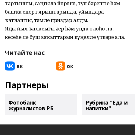
тартышты, саңғыла йөрөнө, туп бәреште һәм
башҡа спорт ярыштарында, уйындарҙа
ҡатнашты, тәмле приздар алды.
Яңы йыл ҡаласығы әҙер һәм унда олоһо ла,
кесеһе лә буш ваҡыттарын күңелле үткәрә ала.
Читайте нас
Партнеры
Фотобанк
Рубрика "Еда и
журналистов РБ
напитки"