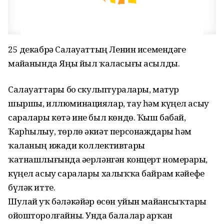
25 декабрҙә Салауаттың Ленин исемендәге
майҙанында Яңы йыл ҡаласығы асылды.
Салауаттарҙы боҙ скульптуралары, матур
шыршы, иллюминациялар, тау һәм күңел асыу
саралары көтә ине был көндө. Ҡыш бабай,
Ҡарһылыу, төрлө әкиәт персонаждары һәм
ҡаланың ижади коллективтары
ҡатнашлығында әҙерләнгән концерт номерҙары,
күңел асыу саралары халыҡҡа байрам кәйефе
бүләк итте.
Шулай уҡ бәләкәйҙәр өсөн уйын майҙансыҡтары
ойошторолғайны. Унда балалар арҡан