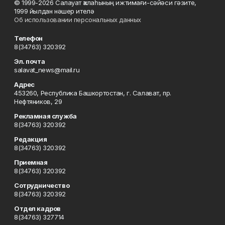
© 1999-2026 Салауат ҡалаһының ижтимағи-сәйәси гәзите,
1999 йылдан нәшер ителә
Об использовании персональных данных
Телефон
8(34763) 320392
Эл. почта
salavat_news@mail.ru
Адрес
453260, Республика Башкортостан, г. Салават, пр.
Нефтяников, 29
Рекламная служба
8(34763) 320392
Редакция
8(34763) 320392
Приемная
8(34763) 320392
Сотрудничество
8(34763) 320392
Отдел кадров
8(34763) 327714