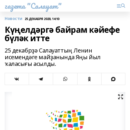
газета "Салауат"
Новости
25 ДЕКАБРЯ 2020, 14:10
Күңелдәргә байрам кәйефе
бүләк итте
25 декабрҙә Салауаттың Ленин
исемендәге майҙанында Яңы йыл
ҡаласығы асылды.