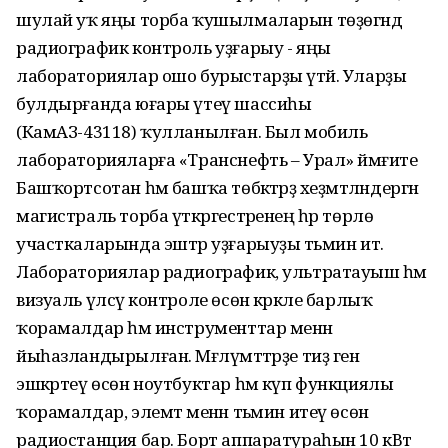
шулай уҡ яңы торба ҡушылмаларын төҙөгәндә
радиографик контроль уҙғарыу - яңы
лабораториялар ошо бурыстарҙы үтәй. Уларҙы
булдырғанда юғары үтеү шассиһы
(КамАЗ-43118) ҡулланылған. Был мобиль
лабораторияларға «Транснефть – Урал» йәмғиәте
Башҡортсотан һәм башҡа төбәктәрҙә хеҙмәтләндергән
магистраль торба үткәргестәренең һәр төрлө
участкаларында эштәр уҙғарыуҙы тәьмин итә.
Лабораториялар радиографик, ультратауыш һәм
визуаль үлсәү контроле өсөн кәрәкле барлыҡ
ҡорамалдар һәм инструменттар менән
йыһазландырылған. Мәғлүмәттәрҙе тиҙ генә
эшкәртеү өсөн ноутбуктар һәм күп функциялы
ҡорамалдар, элемтә менән тәьмин итеү өсөн
радиостанция бар. Борт аппаратураһын 10 кВт