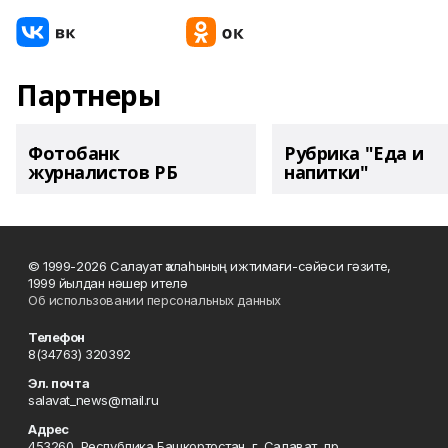
Партнеры
Фотобанк
Рубрика "Еда и
журналистов РБ
напитки"
© 1999-2026 Салауат ҡалаһының ижтимағи-сәйәси гәзите,
1999 йылдан нәшер ителә
Об использовании персональных данных
Телефон
8(34763) 320392
Эл. почта
salavat_news@mail.ru
Адрес
453260, Республика Башкортостан, г. Салават, пр.