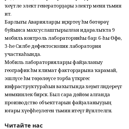
ҡеүәтле элект генераторҙары электр менән тәьмин
итә.
Барлығы Аварияларҙы иҫкәртеү һәм бөтөрөү
буйынса махсуслаштырылған идаралыҡта 9
мобиль контроль лабораторияһы бар: 6-һы Өфө,
3-һе Силәбе дефектоскопик лаборатория
участкаһында.
Мобиль лабораторияларҙы файҙаланыу
географик һәм климат факторҙарына ҡарамай,
эшләүсе һәм төҙөлөүсе торба үткәргес
инфраструктураһын ваҡытында хеҙмәтләндереүгә
мөмкинлек бирәсәк. Был сара дөйөм алғанда
производство объекттарын файҙаланыуҙың
юғары хәүефһеҙлеген тәьмин итеүгә йүнәлтелгән.
Читайте нас