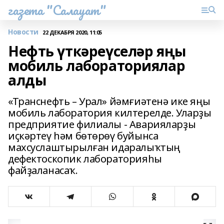
газета "Салауат"
Новости
22 ДЕКАБРЯ 2020, 11:05
Нефть үткәреүселәр яңы
мобиль лабораториялар
алды
«Транснефть – Урал» йәмғиәтенә ике яңы
мобиль лаборатория килтерелде. Уларҙы
предприятие филиалы - Аварияларҙы
иҫкәртеү һәм бөтөрөү буйынса
махсуслаштырылған идаралыҡтың
дефектоскопик лабораторияһы
файҙаланасаҡ.