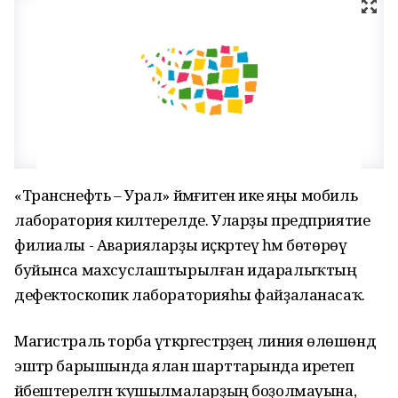
«Транснефть – Урал» йәмғиәтенә ике яңы мобиль
лаборатория килтерелде. Уларҙы предприятие
филиалы - Аварияларҙы иҫкәртеү һәм бөтөрөү
буйынса махсуслаштырылған идаралыҡтың
дефектоскопик лабораторияһы файҙаланасаҡ.
Магистраль торба үткәргестәрҙең линия өлөшөндә
эштәр барышында ялан шарттарында иретеп
йәбештерелгән ҡушылмаларҙың боҙолмауына,