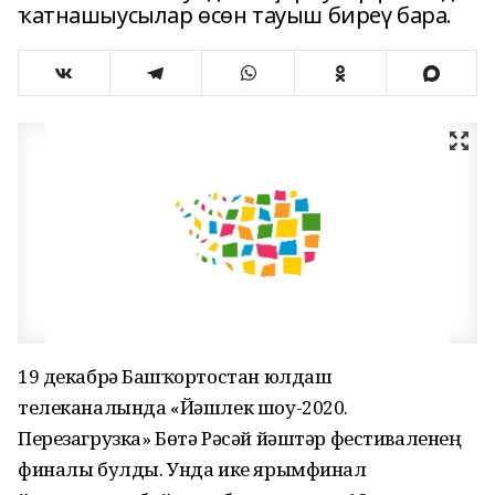
ҡатнашыусылар өсөн тауыш биреү бара.
19 декабрҙә Башҡортостан юлдаш
телеканалында «Йәшлек шоу-2020.
Перезагрузка» Бөтә Рәсәй йәштәр фестиваленең
финалы булды. Унда ике ярымфинал