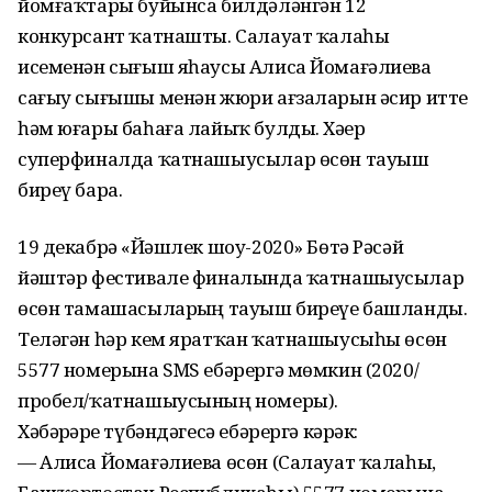
йомғаҡтары буйынса билдәләнгән 12
конкурсант ҡатнашты. Салауат ҡалаһы
исеменән сығыш яһаусы Алиса Йомағәлиева
сағыу сығышы менән жюри ағзаларын әсир итте
һәм юғары баһаға лайыҡ булды. Хәҙер
суперфиналда ҡатнашыусылар өсөн тауыш
биреү бара.
19 декабрҙә «Йәшлек шоу-2020» Бөтә Рәсәй
йәштәр фестивале финалында ҡатнашыусылар
өсөн тамашасыларҙың тауыш биреүе башланды.
Теләгән һәр кем яратҡан ҡатнашыусыһы өсөн
5577 номерына SMS ебәрергә мөмкин (2020/
пробел/ҡатнашыусының номеры).
Хәбәрҙәрҙе түбәндәгесә ебәрергә кәрәк:
— Алиса Йомағәлиева өсөн (Салауат ҡалаһы,