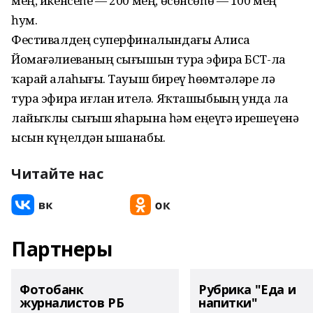
мең, икенсеһе — 200 мең, өсөнсөһө — 100 мең
һум.
Фестивалдең суперфиналындағы Алиса
Йомағәлиеваның сығышын тура эфирҙа БСТ-ла
ҡарай алаһығыҙ. Тауыш биреү һөҙөмтәләре лә
тура эфирҙа иғлан ителә. Яҡташыбыҙҙың унда ла
лайыҡлы сығыш яһарына һәм еңеүгә ирешеүенә
ысын күңелдән ышанабыҙ.
Читайте нас
Партнеры
Фотобанк
Рубрика "Еда и
журналистов РБ
напитки"