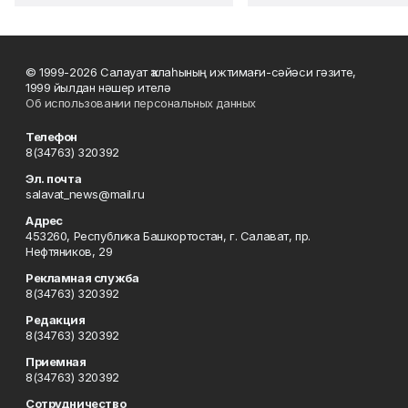
© 1999-2026 Салауат ҡалаһының ижтимағи-сәйәси гәзите,
1999 йылдан нәшер ителә
Об использовании персональных данных
Телефон
8(34763) 320392
Эл. почта
salavat_news@mail.ru
Адрес
453260, Республика Башкортостан, г. Салават, пр.
Нефтяников, 29
Рекламная служба
8(34763) 320392
Редакция
8(34763) 320392
Приемная
8(34763) 320392
Сотрудничество