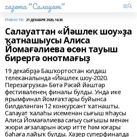
газета "Салауат"
Новости
21 ДЕКАБРЯ 2020, 16:20
Салауаттан «Йәшлек шоу»ҙа
ҡатнашыусы Алиса
Йомағәлиева өсөн тауыш
бирергә онотмағыҙ
19 декабрҙә Башҡортостан юлдаш
телеканалында «Йәшлек шоу-2020.
Перезагрузка» Бөтә Рәсәй йәштәр
фестиваленең финалы булды. Унда ике
ярымфинал йомғаҡтары буйынса
билдәләнгән 12 конкурсант ҡатнашты.
Салауат ҡалаһы исеменән сығыш яһаусы
Алиса Йомағәлиева сағыу сығышы менән
жюри ағзаларын әсир итте һәм юғары
баһаға лайыҡ булды. Хәҙер суперфиналда