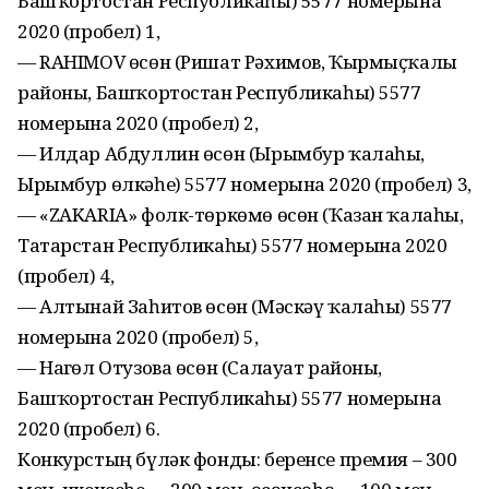
Башҡортостан Республикаһы) 5577 номерына
2020 (пробел) 1,
— RAHIMOV өсөн (Ришат Рәхимов, Ҡырмыҫҡалы
районы, Башҡортостан Республикаһы) 5577
номерына 2020 (пробел) 2,
— Илдар Абдуллин өсөн (Ырымбур ҡалаһы,
Ырымбур өлкәһе) 5577 номерына 2020 (пробел) 3,
— «ZAKARIA» фолк-төркөмө өсөн (Ҡазан ҡалаһы,
Татарстан Республикаһы) 5577 номерына 2020
(пробел) 4,
— Алтынай Заһитов өсөн (Мәскәү ҡалаһы) 5577
номерына 2020 (пробел) 5,
— Наҙгөл Отузова өсөн (Салауат районы,
Башҡортостан Республикаһы) 5577 номерына
2020 (пробел) 6.
Конкурстың бүләк фонды: беренсе премия – 300