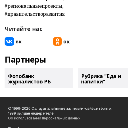
#региональныепроекты,
#правительстворазвития
Читайте нас
Партнеры
Фотобанк
Рубрика "Еда и
журналистов РБ
напитки"
© 1999-2026 Салауат ҡалаһының ижтимағи-сәйәси гәзите,
1999 йылдан нәшер ителә
Об использовании персональных данных