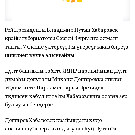
Рәсәй Президенты Владимир Путин Хабаровск
крайы губернаторы Сергей Фургалға алмаш
тапты. Ул кеше үлтереүҙә һәм үтереүгә заказ биреүҙә
шикләнеп ҡулға алынғайны.
Дәүләт башлығы төбәкте ЛДПР партияһынан Дәүләт
думаһы депутаты Михаил Дегтяревҡа етәкләргә
тәҡдим итте. Парламентарий Президент
тәҡдимен ҡабул итте һәм Хабаровскиға осорға әҙер
булыуын белдерҙе.
Дегтярев Хабаровск крайындағы хәлде
анализлауға бер ай алды, унан һуң Путинға