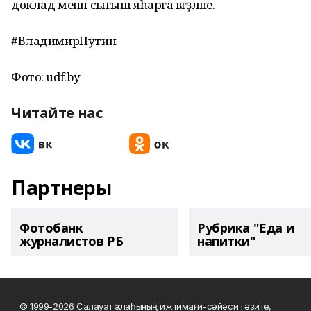
доклад менән сығыш яһарға вәғәҙәләне.
#ВладимирПутин
Фото: udf.by
Читайте нас
Партнеры
Фотобанк
Рубрика "Еда и
журналистов РБ
напитки"
© 1999-2026 Салауат ҡалаһының ижтимағи-сәйәси гәзите,