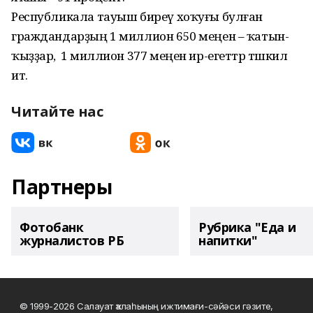
Республикала тауыш биреү хоҡуғы булған
граждандарҙың 1 миллион 650 меңен – ҡатын-
ҡыҙҙар, ә 1 миллион 377 меңен ир-егеттәр тәшкил
итә.
Читайте нас
Партнеры
Фотобанк
Рубрика "Еда и
журналистов РБ
напитки"
© 1999-2026 Салауат ҡалаһының ижтимағи-сәйәси гәзите,