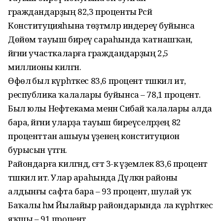
граждандарҙың 82,3 проценты Рәсәй
Конституцияһына төҙәтмәләр индереү буйынса
Дөйөм тауыш биреү сараһында ҡатнашҡан,
йәғни участкаларға граждандарҙың 2,5
миллионы килгән.
Өфөлә был күрһәткес 83,6 процент тәшкил итә, ә
республика ҡалалары буйынса – 78,1 процент.
Был юлы Нефтекама менән Сибай ҡалалары алда
бара, йәғни уларҙа тауыш биреүселәрҙең 82
проценттан ашыуы үҙенең конституцион
бурысын үтәгән.
Райондарға килгәндә, сәғәт 3-кә әүҙемлек 83,6 процент
тәшкил итә. Улар араһында Дәүләкән районы
алдынғы сафта бара – 93 процент, шулай уҡ
Баҡалы һәм Йылайыр райондарында ла күрһәткес
яҡшы – 91 процент.