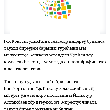
Рәсәй Конституцияһына төҙәтмәләр индереү буйынса
тауыш биреүҙең барышы тураһындағы
мәғлүмәттәрҙе Башҡортостандың Үҙәк һайлау
комиссияһы көн дауамында онлайн-брифингтар
аша еткереп тора.
Төштән һуң уҙған онлайн-брифингта
Башҡортостан Үҙәк һайлау комиссияһының
мәғлүмәт үҙәге мөдире-начальнигы Йыһанур
Алтынбаев хәбәр итеүенсә, сәғәт 3-кә республикала
тауыш биреү хоҡуғына эйә булған