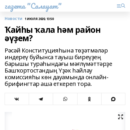
газета "Салауат"
Новости
1 ИЮЛЯ 2020, 13:50
Ҡайһы ҡала һәм район
әүҙем?
Рәсәй Конституцияһына төҙәтмәләр
индереү буйынса тауыш биреүҙең
барышы тураһындағы мәғлүмәттәрҙе
Башҡортостандың Үҙәк һайлау
комиссияһы көн дауамында онлайн-
брифингтар аша еткереп тора.