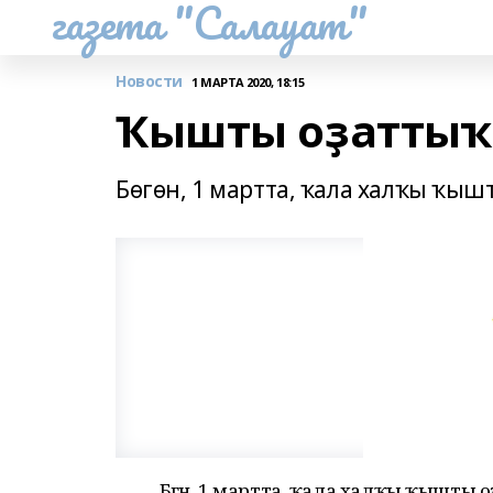
газета "Салауат"
Новости
1 МАРТА 2020, 18:15
Ҡышты оҙаттыҡ!
Бөгөн, 1 мартта, ҡала халҡы ҡыш
Бөгөн, 1 мартта, ҡала халҡы ҡышты 