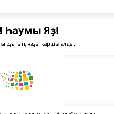
 Һаумы Яҙ!
ты оҙатып, яҙҙы ҡаршы алды.
оҙатып, яҙҙы ҡаршы алды. "Ағиҙел" мәҙәни ял