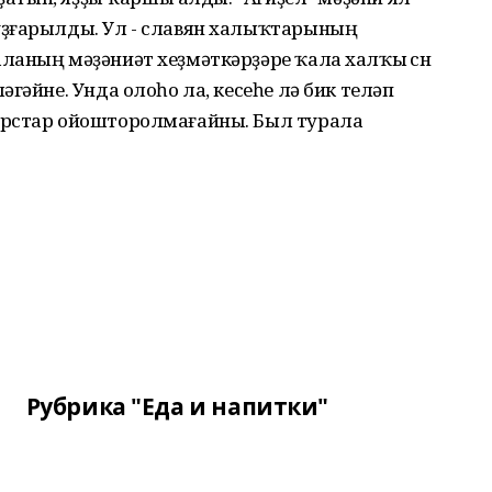
уҙғарылды. Ул - славян халыҡтарының
аның мәҙәниәт хеҙмәткәрҙәре ҡала халҡы өсөн
гәйне. Унда олоһо ла, кесеһе лә бик теләп
урстар ойошторолмағайны. Был турала
Рубрика "Еда и напитки"