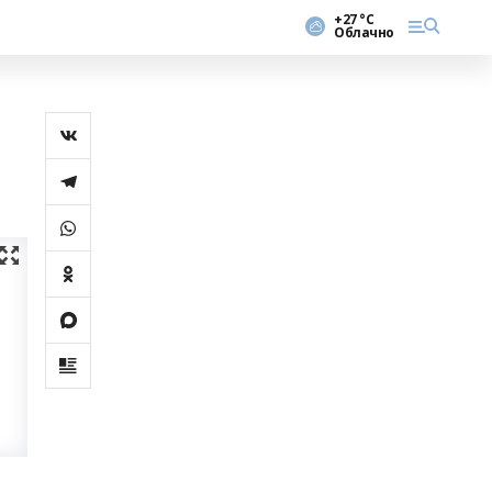
+27 °С
Облачно