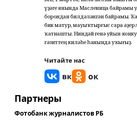
үҙәге янында Масленица байрамы 
борондан билдәләнгән байрамы. Ҡал
бик матур, мауыҡтырғыс сара әҙерлә
ҡатнашты. Ниндәй генә уйын-конк
гәзиттең киләһе һанында уҡығыҙ.
Читайте нас
Партнеры
Фотобанк журналистов РБ