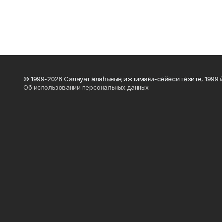
© 1999-2026 Салауат ҡалаһының ижтимағи-сәйәси гәзите, 1999
Об использовании персональных данных