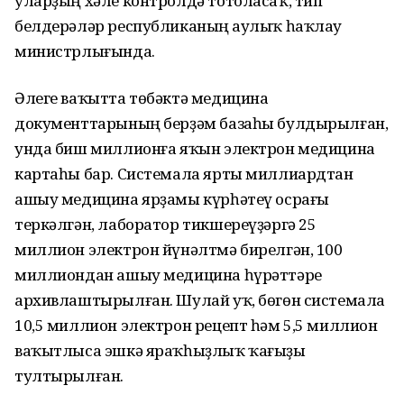
уларҙың хәле контролдә тотоласаҡ, тип
белдерәләр республиканың Һаулыҡ һаҡлау
министрлығында.
Әлеге ваҡытта төбәктә медицина
документтарының берҙәм базаһы булдырылған,
унда биш миллионға яҡын электрон медицина
картаһы бар. Системала ярты миллиардтан
ашыу медицина ярҙамы күрһәтеү осрағы
теркәлгән, лаборатор тикшереүҙәргә 25
миллион электрон йүнәлтмә бирелгән, 100
миллиондан ашыу медицина һүрәттәре
архивлаштырылған. Шулай уҡ, бөгөн системала
10,5 миллион электрон рецепт һәм 5,5 миллион
ваҡытлыса эшкә яраҡһыҙлыҡ ҡағыҙы
тултырылған.