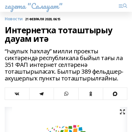
газета "Салауат"
Новости
21 ФЕВРАЛЯ 2020, 06:15
Интернетҡа тоташтырыу
дауам итә
“Һаулыҡ һаҡлау” милли проекты
сиктәрендә республикала быйыл тағы ла
351 ФАП интернет селтәренә
тоташтырыласаҡ. Былтыр 389 фельдшер-
акушерлыҡ пункты тоташтырылғайны.