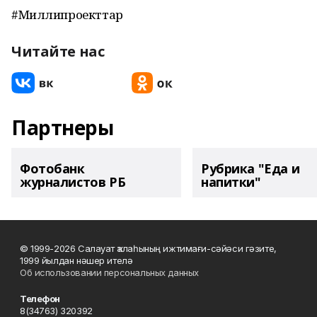
#Миллипроекттар
Читайте нас
Партнеры
Фотобанк
Рубрика "Еда и
журналистов РБ
напитки"
© 1999-2026 Салауат ҡалаһының ижтимағи-сәйәси гәзите,
1999 йылдан нәшер ителә
Об использовании персональных данных
Телефон
8(34763) 320392