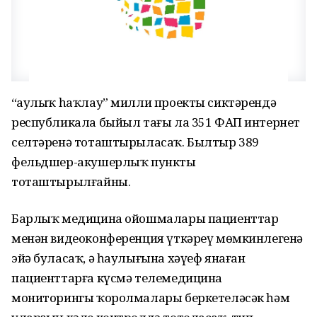
“Һаулыҡ һаҡлау” милли проекты сиктәрендә
республикала быйыл тағы ла 351 ФАП интернет
селтәренә тоташтырыласаҡ. Былтыр 389
фельдшер-акушерлыҡ пункты
тоташтырылғайны.
Барлыҡ медицина ойошмалары пациенттар
менән видеоконференция үткәреү мөмкинлегенә
эйә буласаҡ, ә һаулығына хәүеф янаған
пациенттарға күсмә телемедицина
мониторингы ҡоролмалары беркетеләсәк һәм