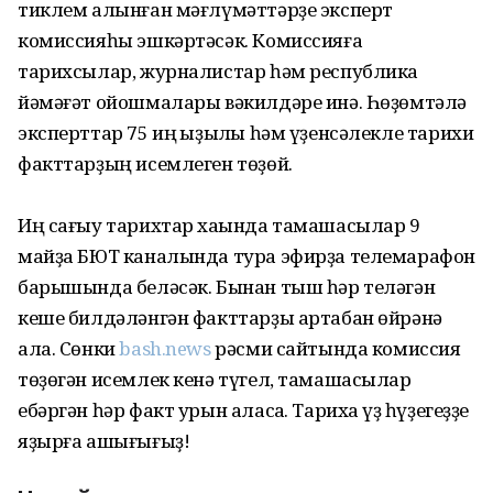
тиклем алынған мәғлүмәттәрҙе эксперт
комиссияһы эшкәртәсәк. Комиссияға
тарихсылар, журналистар һәм республика
йәмәғәт ойошмалары вәкилдәре инә. Һөҙөмтәлә
эксперттар 75 иң ҡыҙыҡлы һәм үҙенсәлекле тарихи
факттарҙың исемлеген төҙөй.
Иң сағыу тарихтар хаҡында тамашасылар 9
майҙа БЮТ каналында тура эфирҙа телемарафон
барышында беләсәк. Бынан тыш һәр теләгән
кеше билдәләнгән факттарҙы артабан өйрәнә
ала. Сөнки
bash.news
рәсми сайтында комиссия
төҙөгән исемлек кенә түгел, тамашасылар
ебәргән һәр факт урын аласаҡ. Тарихҡа үҙ һүҙегеҙҙе
яҙырға ашығығыҙ!