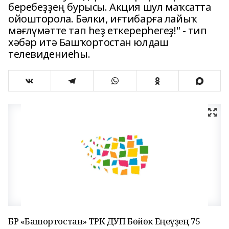
беребеҙҙең бурысы. Акция шул маҡсатта
ойошторола. Бәлки, иғтибарға лайыҡ
мәғлүмәтте тап һеҙ еткерерһегеҙ!" - тип
хәбәр итә Башҡортостан юлдаш
телевидениеһы.
БР «Башҡортостан» ТРК ДУП Бөйөк Еңеүҙең 75