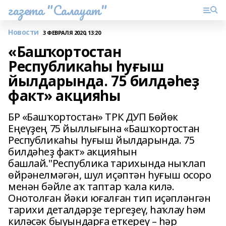
газета "Салауат"
Новости
3 ФЕВРАЛЯ 2020, 13:20
«Башҡортостан
Республикаһы һуғыш
йылдарында. 75 билдәһеҙ
факт» акцияһы
БР «Башҡортостан» ТРК ДУП Бөйөк
Еңеүҙең 75 йыллығына «Башҡортостан
Республикаһы һуғыш йылдарында. 75
билдәһеҙ факт» акцияһын
башлай."Республика тарихында ныҡлап
өйрәнелмәгән, шул иҫәптән һуғыш осоро
менән бәйле аҡ таптар ҡала килә.
Онотолған йәки юғалған тип иҫәпләнгән
тарихи деталдәрҙе тергеҙеү, һаҡлау һәм
киләсәк быуындарға еткереү – һәр