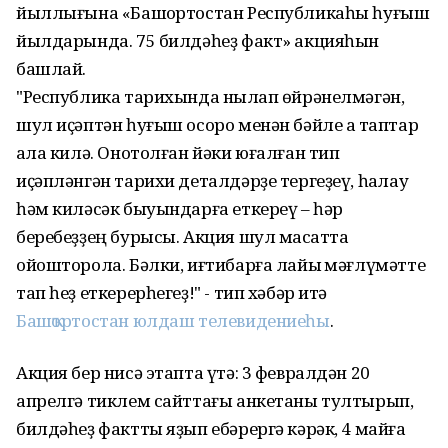
йыллығына «Башҡортостан Республикаһы һуғыш
йылдарында. 75 билдәһеҙ факт» акцияһын
башлай.
"Республика тарихында ныҡлап өйрәнелмәгән,
шул иҫәптән һуғыш осоро менән бәйле аҡ таптар
ҡала килә. Онотолған йәки юғалған тип
иҫәпләнгән тарихи деталдәрҙе тергеҙеү, һаҡлау
һәм киләсәк быуындарға еткереү – һәр
беребеҙҙең бурысы. Акция шул маҡсатта
ойошторола. Бәлки, иғтибарға лайыҡ мәғлүмәтте
тап һеҙ еткерерһегеҙ!" - тип хәбәр итә
Башҡортостан юлдаш телевидениеһы
.
Акция бер нисә этапта үтә: 3 февралдән 20
апрелгә тиклем сайттағы анкетаны тултырып,
билдәһеҙ фактты яҙып ебәрергә кәрәк, 4 майға