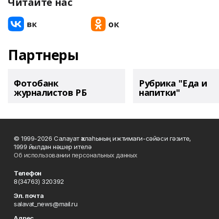
Читайте нас
Партнеры
Фотобанк
Рубрика "Еда и
журналистов РБ
напитки"
© 1999-2026 Салауат ҡалаһының ижтимағи-сәйәси гәзите,
1999 йылдан нәшер ителә
Об использовании персональных данных
Телефон
8(34763) 320392
Эл. почта
salavat_news@mail.ru
Адрес