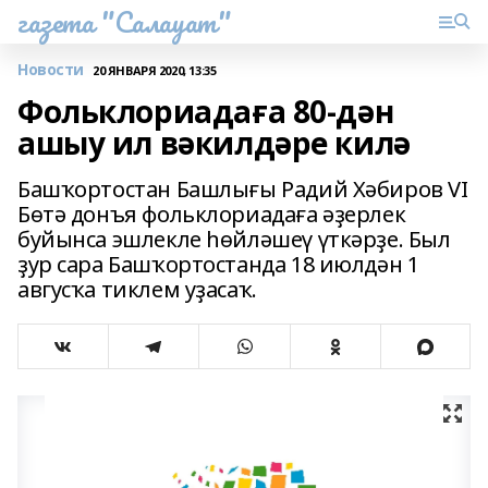
газета "Салауат"
Новости
20 ЯНВАРЯ 2020, 13:35
Фольклориадаға 80-дән
ашыу ил вәкилдәре килә
Башҡортостан Башлығы Радий Хәбиров VI
Бөтә донъя фольклориадаға әҙерлек
буйынса эшлекле һөйләшеү үткәрҙе. Был
ҙур сара Башҡортостанда 18 июлдән 1
авгусҡа тиклем уҙасаҡ.