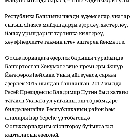
майҙансығында барасаҡ, – тине Радий Фәрит улы.
Республика Башлығы ижади әүҙемселәр, ҡунаҡтар
сығыш яһаясаҡ майҙандарҙы әҙерләү, хәстәрләү,
йәшәү урындарын тәртипкә килтереү,
хәүефһеҙлекте тәьмин итеү эштәрен йөкмәтте.
Фольклориадаға әҙерлек барышы тураһында
Башҡортостан Хөкүмәте вице-премьеры Фәнүр
Йәғәфәров һөйләне. Уның әйтеүенсә, сараға
әҙерлек 2015 йылдан башланған. 2017 йылда
Рәсәй Президенты Владимир Путин был хаҡтағы
тәғәйен Указаға ҡул ҡуйғайны, эш төркөмдәре
билдәләнгәйне. Республиканың район һәм
ҡалалары һәр береһе үҙ төбәгендә
Фольклориаданы ойоштороу буйынса юл
карталарын әҙерләй.