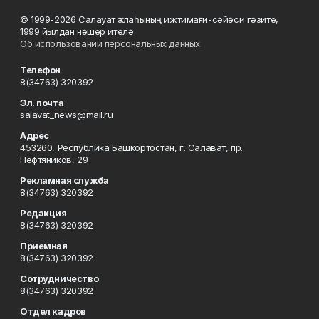
© 1999-2026 Салауат ҡалаһының ижтимағи-сәйәси гәзите,
1999 йылдан нәшер ителә
Об использовании персональных данных
Телефон
8(34763) 320392
Эл. почта
salavat_news@mail.ru
Адрес
453260, Республика Башкортостан, г. Салават, пр.
Нефтяников, 29
Рекламная служба
8(34763) 320392
Редакция
8(34763) 320392
Приемная
8(34763) 320392
Сотрудничество
8(34763) 320392
Отдел кадров