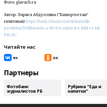
Фото: glavarb.ru
Автор: Лариса Абдуллина ("Башҡортостан"
гәзитенән)
https://bash.rbsmi.ru/articles/milli-
proekttar/Folkloriada-a-80-d-n-ashiu-il-v-kild-re-kil-
84541/
Читайте нас
Партнеры
Фотобанк
Рубрика "Еда и
журналистов РБ
напитки"