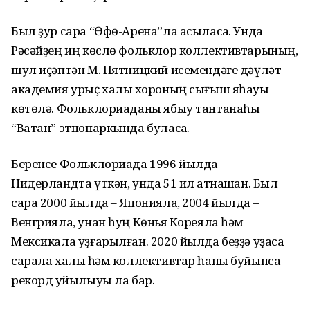
Был ҙур сара “Өфө-Арена”ла асыласаҡ. Унда
Рәсәйҙең иң көслө фольклор коллективтарының,
шул иҫәптән М. Пятницкий исемендәге дәүләт
академия урыҫ халыҡ хороның сығыш яһауы
көтөлә. Фольклориаданы ябыу тантанаһы
“Ватан” этнопаркында буласаҡ.
Беренсе Фольклориада 1996 йылда
Нидерландта үткән, унда 51 ил ҡатнашҡан. Был
сара 2000 йылда – Японияла, 2004 йылда –
Венгрияла, унан һуң Көньяҡ Кореяла һәм
Мексикала уҙғарылған. 2020 йылда беҙҙә уҙасаҡ
сарала халыҡ һәм коллективтар һаны буйынса
рекорд ҡуйылыуы ла бар.