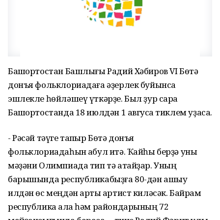
Башҡортостан Башлығы Радий Хәбиров VI Бөтә
донъя фольклориадаға әҙерлек буйынса
эшлекле һөйләшеү үткәрҙе. Был ҙур сара
Башҡортостанда 18 июлдән 1 авгусҡа тиклем уҙасаҡ.
- Рәсәй тәүге тапҡыр Бөтә донъя
фольклориадаһын ҡабул итә. Ҡайһы берҙә уны
мәҙәни Олимпиада тип тә атайҙар. Уның
барышында республикабыҙға 80-дән ашыу
илдән өс меңдән артыҡ артист киләсәк. Байрам
республика ҡала һәм райондарының 72