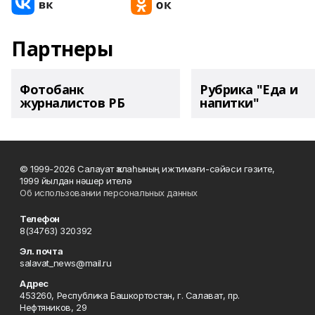
Партнеры
Фотобанк
Рубрика "Еда и
журналистов РБ
напитки"
© 1999-2026 Салауат ҡалаһының ижтимағи-сәйәси гәзите,
1999 йылдан нәшер ителә
Об использовании персональных данных
Телефон
8(34763) 320392
Эл. почта
salavat_news@mail.ru
Адрес
453260, Республика Башкортостан, г. Салават, пр.
Нефтяников, 29