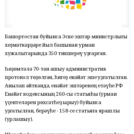
Башҡортостан буйынса Эске эштәр министрлығы
хеҙмәткәрҙәре йыл башынан урман
хужалыҡтарында 350 тикшереү уҙғарған.
Һөҙөмтәлә 70-тән ашыу административ
протокол төҙөлгән, һигеҙ енәйәт эше ҡуҙғатылған.
Аныҡлап әйткәндә, енәйәт эштәренең етәүһе РФ
Енәйәт кодексының 260-сы статьяһы (урман
үҫентеләрен рөхсәтһеҙ ҡырҡыу) буйынса
ҡуҙғатылған, берәүһе - 158-се статьяға ярашлы
(урлашыу).