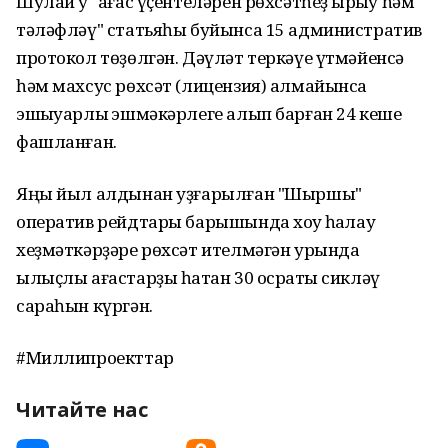
Шулай уҡ "ағас үҫентеләрен рөхсәтһеҙ ҡырҡыу һәм
тәләфләү" статьяһы буйынса 15 административ
протокол төҙөлгән. Дәүләт теркәүе үтмәйенсә
һәм махсус рөхсәт (лицензия) алмайынса
эшҡыуарлыҡ эшмәкәрлеге алып барған 24 кеше
фашланған.
Яңы йыл алдынан уҙғарылған "Шыршы"
оператив рейдтары барышында хоҡуҡ һаҡлау
хеҙмәткәрҙәре рөхсәт ителмәгән урында
ылыҫлы ағастарҙы һатҡан 30 осраҡты сикләү
сараһын күргән.
#Миллипроекттар
Читайте нас