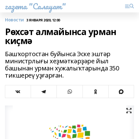
газета "Салауат"
Новости
3 ЯНВАРЯ 2020, 12:00
Рөхсәт алмайынса урман
киҫмә
Башҡортостан буйынса Эске эштәр
министрлығы хеҙмәткәрҙәре йыл
башынан урман хужалыҡтарында 350
тикшереү уҙғарған.