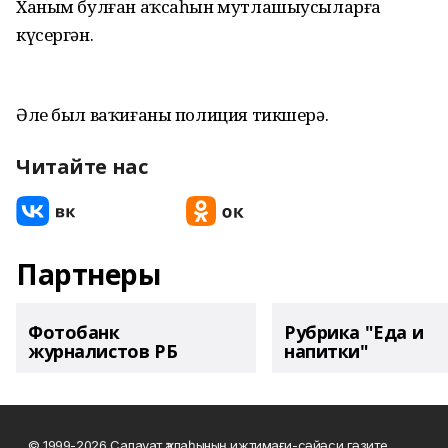
Ханым булған аҡсаһын мутлашыусыларға
күсергән.
Әле был ваҡиғаны полиция тикшерә.
Читайте нас
Партнеры
Фотобанк
Рубрика "Еда и
журналистов РБ
напитки"
© 1999-2026 Салауат ҡалаһының ижтимағи-сәйәси гәзите,