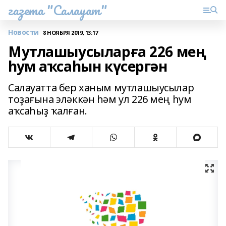
газета "Салауат"
Новости
8 НОЯБРЯ 2019, 13:17
Мутлашыусыларға 226 мең
һум аҡсаһын күсергән
Салауатта бер ханым мутлашыусылар
тоҙағына эләккән һәм ул 226 мең һум
аҡсаһыҙ ҡалған.