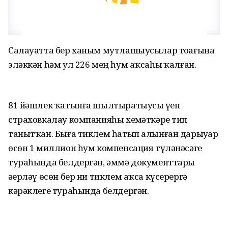
Салауатта бер ханым мутлашыусылар тоҙағына
эләккән һәм ул 226 мең һум аҡсаһыҙ ҡалған.
81 йәшлек ҡатынға шылтыратыусы үҙен
страховкалау компанияһы хеҙмәткәре тип
танытҡан. Быға тиклем һатып алынған дарыуҙар
өсөн 1 миллион һум компенсация түләнәсәге
тураһында белдергән, әммә документтарҙы
әҙерләү өсөн бер ни тиклем аҡса күсерергә
кәрәклеге тураһында белдергән.