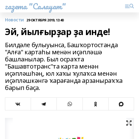
газета "Салауат"
Новости
29 ОКТЯБРЯ 2019, 13:40
Эй, йылғырҙар ҙа инде!
Билдәле булыуынса, Башҡортостанда
"Алға" картаһы менән иҫәпләшә
башланылар. Был осраҡта
"Башавтотранс"та карта менән
иҫәпләшһәң, юл хаҡы ҡулаҡса менән
иҫәпләшкәнгә ҡарағанда арзаныраҡҡа
барып баҫа.