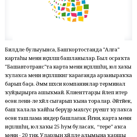
Билдәле булыуынса, Башҡортостанда "Алға"
картаһы менән иҫәпләшә башланылар. Был осраҡта
"Башавтотранс"та карта менән иҫәпләшһәң, юл хаҡы
ҡулаҡса менән иҫәпләшкәнгә ҡарағанда арзаныраҡҡа
барып баҫа. Әммә шәхси компаниялар терминал
ҡуйҙырырға ашыҡмай. Клиенттарҙы йәлеп итер
өсөн әленән-әле хәйлә сығарып ҡына торалар. Әйтәйек,
баш ҡалала ҡайһы берәүҙәр махсус рәүештә ҡулаҡса
өсөн ташлама индерә башлаған. Йәғни, карта менән
иҫәпләшһәң, юл хаҡы 25 һум буласаҡ, ә “тере” аҡса
менән - 20 тәңкә. Уларҙың хәйләле алымына ҡаршы