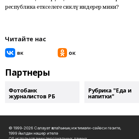
республика етәкселеге сикләү индерер микән?
Читайте нас
Партнеры
Фотобанк
Рубрика "Еда и
журналистов РБ
напитки"
© 1999-2026 Салауат ҡалаһының ижтимағи-сәйәси гәзите,
1999 йылдан нәшер ителә
Об использовании персональных данных