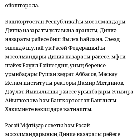
ойошторола.
Башҡортостан Республикаһы мосолмандары
Диниә назараты уставына ярашлы, Диниә
назараты рәйесе биш йылға һайлана. Съезд
эшендә шулай уҡ Рәсәй Федерацияһы
мосолмандары Диниә назараты рәйесе, мөфтөй-
шәйех Рәүил Ғәйнетдин, уның беренсе
урынбаҫары Рушан хәҙрәт Аббасов, Мәскәү
Ислам институты ректоры Дамир Мөхөтдинов,
Дәүләт Йыйылышы рәйесе урынбаҫары Эльвира
Айытҡолова һәм Башҡортостан Башлығы
Хакимиәте вәкилдәре ҡатнашты.
Рәсәй Мөфтөйҙәр советы һәм Рәсәй
мосолмандарының Диниә назараты рәйесе