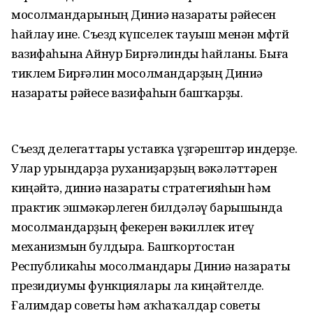
мосолмандарының Диниә назараты рәйесен
һайлау ине. Съезд күпселек тауыш менән мөфтөй
вазифаһына Айнур Бирғәлинды һайланы. Быға
тиклем Бирғәлин мосолмандарҙың Диниә
назараты рәйесе вазифаһын башҡарҙы.
Съезд делегаттары уставҡа үҙгәрештәр индерҙе.
Улар урындарҙа руханиҙарҙың вәкәләттәрен
киңәйтә, диниә назараты стратегияһын һәм
практик эшмәкәрлеген билдәләү барышында
мосолмандарҙың фекерен вәкиллек итеү
механизмын булдыра. Башҡортостан
Республикаһы мосолмандары Диниә назараты
президиумы функциялары ла киңәйтелде.
Ғалимдар советы һәм аҡһаҡалдар советы