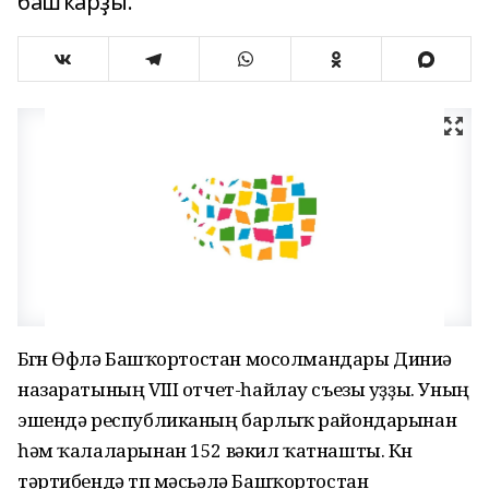
башҡарҙы.
Бөгөн Өфөлә Башҡортостан мосолмандары Диниә
назаратының VIII отчет-һайлау съезы уҙҙы. Уның
эшендә республиканың барлыҡ райондарынан
һәм ҡалаларынан 152 вәкил ҡатнашты. Көн
тәртибендә төп мәсьәлә Башҡортостан