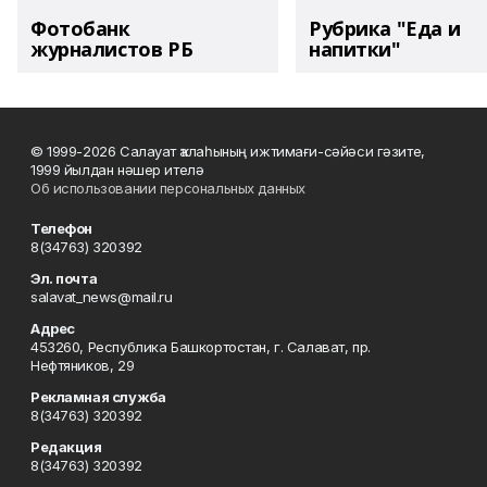
Фотобанк
Рубрика "Еда и
журналистов РБ
напитки"
© 1999-2026 Салауат ҡалаһының ижтимағи-сәйәси гәзите,
1999 йылдан нәшер ителә
Об использовании персональных данных
Телефон
8(34763) 320392
Эл. почта
salavat_news@mail.ru
Адрес
453260, Республика Башкортостан, г. Салават, пр.
Нефтяников, 29
Рекламная служба
8(34763) 320392
Редакция
8(34763) 320392