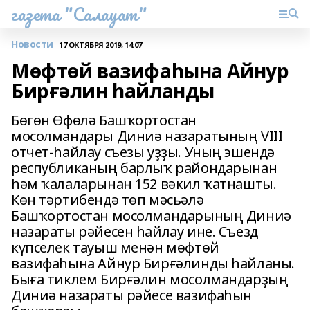
газета "Салауат"
Новости
17 ОКТЯБРЯ 2019, 14:07
Мөфтөй вазифаһына Айнур
Бирғәлин һайланды
Бөгөн Өфөлә Башҡортостан
мосолмандары Диниә назаратының VIII
отчет-һайлау съезы уҙҙы. Уның эшендә
республиканың барлыҡ райондарынан
һәм ҡалаларынан 152 вәкил ҡатнашты.
Көн тәртибендә төп мәсьәлә
Башҡортостан мосолмандарының Диниә
назараты рәйесен һайлау ине. Съезд
күпселек тауыш менән мөфтөй
вазифаһына Айнур Бирғәлинды һайланы.
Быға тиклем Бирғәлин мосолмандарҙың
Диниә назараты рәйесе вазифаһын