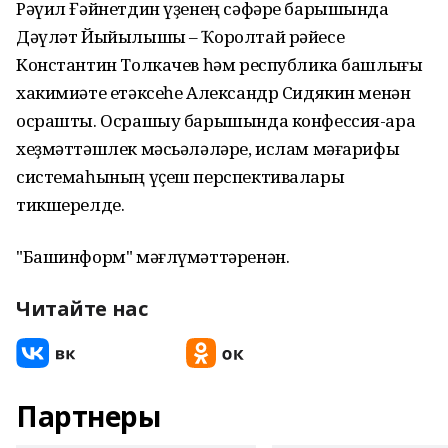
Рәүил Ғәйнетдин үҙенең сәфәре барышында
Дәүләт Йыйылышы – Ҡоролтай рәйесе
Константин Толкачев һәм республика башлығы
хакимиәте етәксеһе Александр Сидякин менән
осрашты. Осрашыу барышында конфессия-ара
хеҙмәттәшлек мәсьәләләре, ислам мәғарифы
системаһының үҫеш перспективалары
тикшерелде.
"Башинформ" мәғлүмәттәренән.
Читайте нас
Партнеры