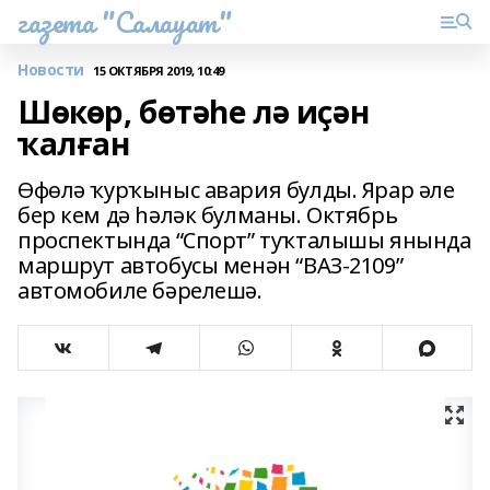
газета "Салауат"
Новости
15 ОКТЯБРЯ 2019, 10:49
Шөкөр, бөтәһе лә иҫән
ҡалған
Өфөлә ҡурҡыныс авария булды. Ярар әле
бер кем дә һәләк булманы. Октябрь
проспектында “Спорт” туҡталышы янында
маршрут автобусы менән “ВАЗ-2109”
автомобиле бәрелешә.