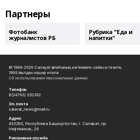
Партнеры
Фотобанк
Рубрика "Еда и
журналистов РБ
напитки"
© 1999-2026 Салауат ҡалаһының ижтимағи-сәйәси гәзите,
1999 йылдан нәшер ителә
Об использовании персональных данных
Телефон
8(34763) 320392
Эл. почта
salavat_news@mail.ru
Адрес
453260, Республика Башкортостан, г. Салават, пр.
Нефтяников, 29
Рекламная служба