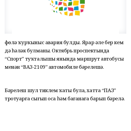
Өфөлә ҡурҡыныс авария булды. Ярар әле бер кем
дә һәләк булманы. Октябрь проспектында
“Спорт” туҡталышы янында маршрут автобусы
менән “ВАЗ-2109” автомобиле бәрелешә.
Бәрелеш шул тиклем ҡаты була, хатта “ПАЗ”
тротуарға сығып оса һәм бағанаға барып бәрелә.