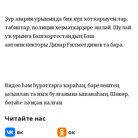
Ҙур авария урынында бик күп ҡотҡарыусылар,
табиптар, полиция хеҙмәткәрҙәре эшләй. Шулай
уҡ урынға Башҡортостандың Баш
автоинспекторы Динар Ғилметдинов та бара.
Видео һәм һүрәттәргә ҡараһаң, бәрелештең
ысынлап та ныҡ булғанына ышанаһың. Шөкөр,
бөтәһе лә иҫән ҡалған.
Читайте нас