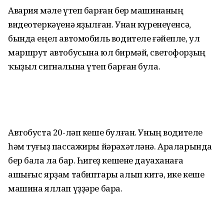
Авария мәле үтеп барған бер машинаның
видеотеркәүенә яҙылған. Унан күренеүенсә,
бында еңел автомобиль водителе ғәйепле, ул
маршрут автобусына юл бирмәй, светофорҙың
ҡыҙыл сигналына үтеп барған була.
Автобуста 20-ләп кеше булған. Уның водителе
һәм туғыҙ пассажиры йәрәхәтләнә. Араларында
бер бала ла бар. Һигеҙ кешене дауаханаға
ашығыс ярҙам табиптары алып китә, ике кеше
машина яллап үҙҙәре бара.