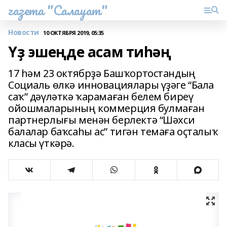
газета "Салауат"
Новости
10 ОКТЯБРЯ 2019, 05:35
Үҙ эшеңде асам тиһәң
17 һәм 23 октябрҙә Башҡортостандың
Социаль өлкә инновациялары үҙәге “Бала
саҡ” дәүләткә ҡарамаған белем биреү
ойошмаларының коммерция булмаған
партнерлығы менән берлектә “Шәхси
балалар баҡсаһы ас” тигән темаға оҫталыҡ
класы үткәрә.