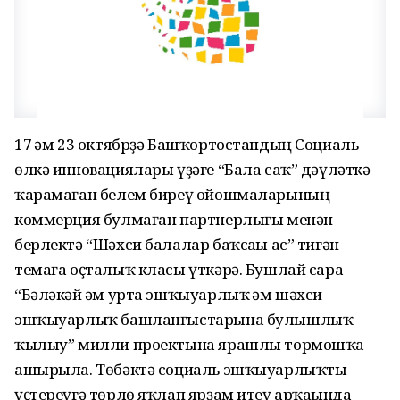
17 һәм 23 октябрҙә Башҡортостандың Социаль
өлкә инновациялары үҙәге “Бала саҡ” дәүләткә
ҡарамаған белем биреү ойошмаларының
коммерция булмаған партнерлығы менән
берлектә “Шәхси балалар баҡсаһы ас” тигән
темаға оҫталыҡ класы үткәрә. Бушлай сара
“Бәләкәй һәм урта эшҡыуарлыҡ һәм шәхси
эшҡыуарлыҡ башланғыстарына булышлыҡ
ҡылыу” милли проектына ярашлы тормошҡа
ашырыла. Төбәктә социаль эшҡыуарлыҡты
үҫтереүгә төрлө яҡлап ярҙам итеү арҡаһында