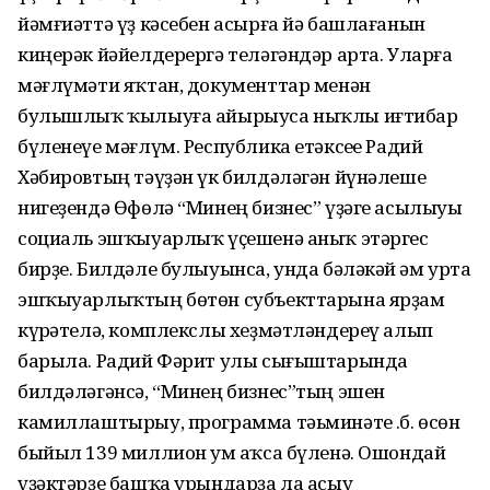
йәмғиәттә үҙ кәсебен асырға йә башлағанын
киңерәк йәйелдерергә теләгәндәр арта. Уларға
мәғлүмәти яҡтан, документтар менән
булышлыҡ ҡылыуға айырыуса ныҡлы иғтибар
бүленеүе мәғлүм. Республика етәксеһе Радий
Хәбировтың тәүҙән үк билдәләгән йүнәлеше
нигеҙендә Өфөлә “Минең бизнес” үҙәге асылыуы
социаль эшҡыуарлыҡ үҫешенә аныҡ этәргес
бирҙе. Билдәле булыуынса, унда бәләкәй һәм урта
эшҡыуарлыҡтың бөтөн субъекттарына ярҙам
күрһәтелә, комплекслы хеҙмәтләндереү алып
барыла. Радий Фәрит улы сығыштарында
билдәләгәнсә, “Минең бизнес”тың эшен
камиллаштырыу, программа тәьминәте һ.б. өсөн
быйыл 139 миллион һум аҡса бүленә. Ошондай
үҙәктәрҙе башҡа урындарҙа ла асыу