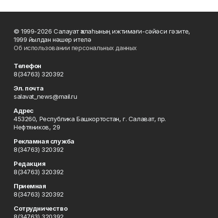
© 1999-2026 Салауат ҡалаһының ижтимағи-сәйәси гәзите,
1999 йылдан нәшер ителә
Об использовании персональных данных
Телефон
8(34763) 320392
Эл. почта
salavat_news@mail.ru
Адрес
453260, Республика Башкортостан, г. Салават, пр.
Нефтяников, 29
Рекламная служба
8(34763) 320392
Редакция
8(34763) 320392
Приемная
8(34763) 320392
Сотрудничество
8(34763) 320392