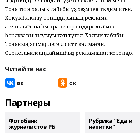
иҫкәрткәндәр. Ошондай "үҙенсәлекле" алым менән
Тоня тигән халыҡ табибы үҙ хеҙмәтен тәҡдим иткән.
Хоҡуҡ һаҡлау органдарының реклама
агентлығына һәм транспорт идаралығына
һорауҙары тыуыуы ғәжәп түгел. Халыҡ табибы
Тоняның эшмәкәрлеге лә ситтә ҡалмаған.
Стәрлетамаҡ аңлайышһыҙ рекламанан ҡотолдо.
Читайте нас
Партнеры
Фотобанк
Рубрика "Еда и
журналистов РБ
напитки"