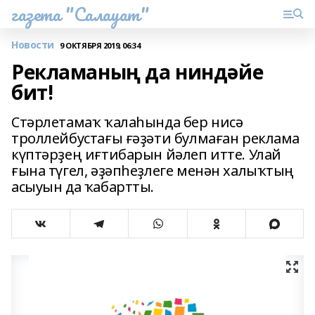
газета "Салауат"
Новости
9 ОКТЯБРЯ 2019, 06:34
Рекламаның да ниндәйе
бит!
Стәрлетамаҡ ҡалаһында бер нисә
троллейбустағы ғәҙәти булмаған реклама
күптәрҙең иғтибарын йәлеп итте. Улай
ғына түгел, әҙәпһеҙлеге менән халыҡтың
асыуын да ҡабартты.