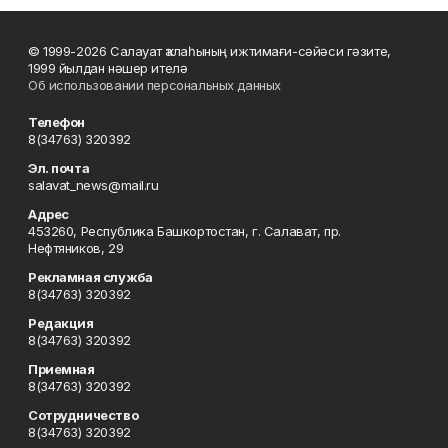
© 1999-2026 Салауат ҡалаһының ижтимағи-сәйәси гәзите,
1999 йылдан нәшер ителә
Об использовании персональных данных
Телефон
8(34763) 320392
Эл. почта
salavat_news@mail.ru
Адрес
453260, Республика Башкортостан, г. Салават, пр.
Нефтяников, 29
Рекламная служба
8(34763) 320392
Редакция
8(34763) 320392
Приемная
8(34763) 320392
Сотрудничество
8(34763) 320392