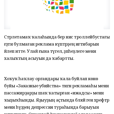
Стәрлетамаҡ ҡалаһында бер нисә троллейбустағы
ғәҙәти булмаған реклама күптәрҙең иғтибарын
йәлеп итте. Улай ғына түгел, әҙәпһеҙлеге менән
халыҡтың асыуын да ҡабартты.
Хоҡуҡ һаҡлау органдары ҡала буйлап көнө
буйы «Заказные убийства» тигән рекламаһы менән
пассажирҙарҙы шаҡ ҡатырған «ижадсы» менән
ҡыҙыҡһынды. Яҙыуҙың аҫтында бәләкәй генә хәрефтәр
менән һүҙҙең депрессия тураһында барыуын