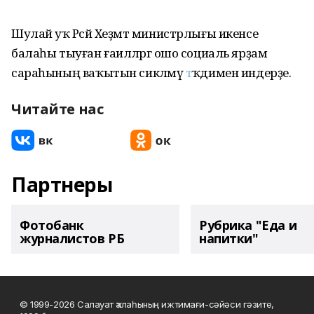
Шулай уҡ Рәсәй Хеҙмәт министрлығы икенсе
балаһы тыуған ғаиләләргә ошо социаль ярҙам
сараһының ваҡытын сикләмәү
т
әҡдимен индерҙе.
Читайте нас
Партнеры
Фотобанк
Рубрика "Еда и
журналистов РБ
напитки"
© 1999-2026 Салауат ҡалаһының ижтимағи-сәйәси гәзите,