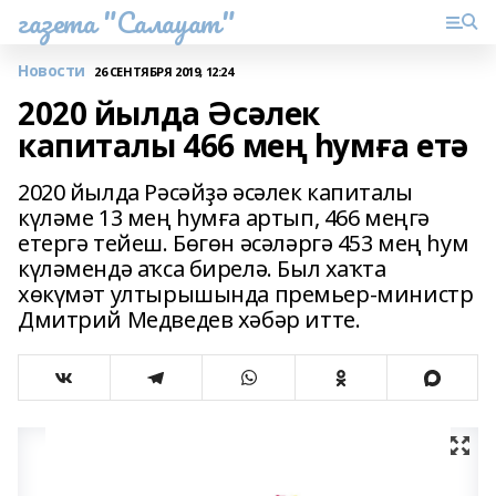
газета "Салауат"
Новости
26 СЕНТЯБРЯ 2019, 12:24
2020 йылда Әсәлек
капиталы 466 мең һумға етә
2020 йылда Рәсәйҙә әсәлек капиталы
күләме 13 мең һумға артып, 466 меңгә
етергә тейеш. Бөгөн әсәләргә 453 мең һум
күләмендә аҡса бирелә. Был хаҡта
хөкүмәт ултырышында премьер-министр
Дмитрий Медведев хәбәр итте.