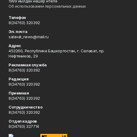
1999 йылдан нәшер ителә
Об использовании персональных данных
Телефон
8(34763) 320392
Эл. почта
salavat_news@mail.ru
Адрес
453260, Республика Башкортостан, г. Салават, пр.
Нефтяников, 29
Рекламная служба
8(34763) 320392
Редакция
8(34763) 320392
Приемная
8(34763) 320392
Сотрудничество
8(34763) 320392
Отдел кадров
8(34763) 327714