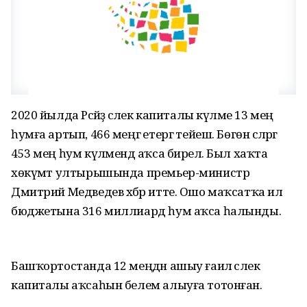
2020 йылда Рәсәйҙә әсәлек капиталы күләме 13 мең
һумға артып, 466 меңгә етергә тейеш. Бөгөн әсәләргә
453 мең һум күләмендә аҡса бирелә. Был хаҡта
хөкүмәт ултырышында премьер-министр
Дмитрий Медведев хәбәр итте. Ошо маҡсатҡа ил
бюджетына 316 миллиард һум аҡса һалынды.
Башҡортостанда 12 меңдән ашыу ғаилә әсәлек
капиталы аҡсаһын белем алыуға тотонған.