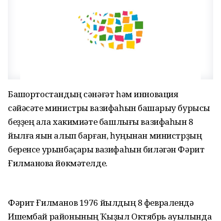
Башҡортостандың сәнәғәт һәм инновация
сәйәсәте министры вазифаһын башҡарыу бурысы
беҙҙең ҡала хакимиәте башлығы вазифаһын 8
йылға яҡын алып барған, һуңынан министрҙың
беренсе урынбаҫары вазифаһын биләгән Фәрит
Ғилмановҡа йөкмәтелде.
Фәрит Ғилманов 1976 йылдың 8 февралендә
Ишембай районының Ҡыҙыл Октябрь ауылында