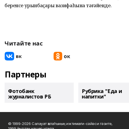
беренсе урынбаҫары вазифаһына тәғәйенде.
Читайте нас
Партнеры
Фотобанк
Рубрика "Еда и
журналистов РБ
напитки"
© 1999-2026 Салауат ҡалаһының ижтимағи-сәйәси гәзите,
1999 йылдан нәшер ителә