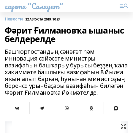
газета "Салауат"
Новости
22 АВГУСТА 2019, 10:23
Фәрит Ғилмановҡа ышаныс
белдерелде
Башҡортостандың сәнәғәт һәм
инновация сәйәсәте министры
вазифаһын башҡарыу бурысы беҙҙең ҡала
хакимиәте башлығы вазифаһын 8 йылға
яҡын алып барған, һуңынан министрҙың
беренсе урынбаҫары вазифаһын биләгән
Фәрит Ғилмановҡа йөкмәтелде.