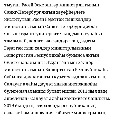
тыуған. Рәсәй Эске эштәр министрлығының
Санкт-Петербург янғын хәүефһеҙлеге
институтын, Рәсәй Ғәҙәттән тыш хәлдәр
министрлығының Санкт-Петербург дәүләт
янғын хеҙмәте университеты адъюнктураһын
тамамлай, педагогия фәндәре кандидаты.
Ғәҙәттән тыш хәлдәр министрлығының
Башҡортостан Республикаһы буйынса янғын
бүлеге начальнигы, Ғәҙәттән тыш хәлдәр
министрлығының Башҡортостан Респаубликаһы
буйынса дәүләт янғын күҙәтеү идаралығының
Салауат ҡалаһы дәүләт янғын инспекцияһы
бүлеге начальнигы булып эшләй. 2011 йылдың
апреленән - Салауат ҡалаһы хакимиәте башлығы.
2019 йылдың февралендә республиканың
сәнәғәт һәм инновация сәйәсәте министрының