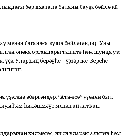
лындағы бер ихатала баланы бауҙа бәйле көйө
у менән бағанаға ҡуша бәйләгәндәр. Уны
илгән опека органдары тап итә һәм шунда уҡ
а үҫә. Уларҙың берәүһе – үҙҙәреке. Береһе –
алынған.
 үҙәгенә ебәргәндәр. “Ата-әсә” үҙенең был
ыуы һәм һөйләшмәүе менән аңлатҡан.
дарынан килмәгәс, ни өсөн уларҙы алырға һәм