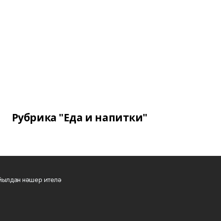
Рубрика "Еда и напитки"
 йылдан нәшер ителә