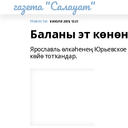
газета "Салауат"
Новости
8 ИЮЛЯ 2019, 13:21
Баланы эт көнө
Ярославль өлкәһенең Юрьевское 
көйө тотҡандар.