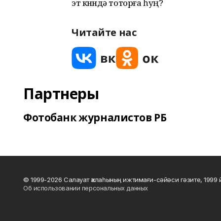
эт көнөндә тоторға һуң?
Читайте нас
Партнеры
Фотобанк журналистов РБ
© 1999-2026 Салауат ҡалаһының ижтимағи-сәйәси гәзите, 1999
Об использовании персональных данных