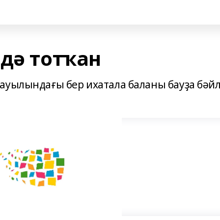
ндә тотҡан
ауылындағы бер ихатала баланы бауҙа бәй