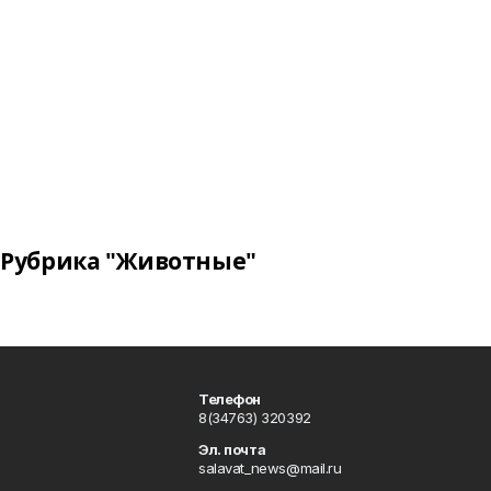
Рубрика "Животные"
Телефон
8(34763) 320392
Эл. почта
salavat_news@mail.ru