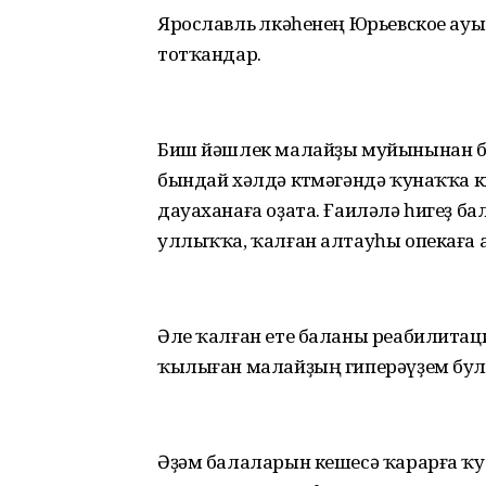
Ярославль өлкәһенең Юрьевское ауы
тотҡандар.
Биш йәшлек малайҙы муйынынан ба
бындай хәлдә көтмәгәндә ҡунаҡҡа к
дауаханаға оҙата. Ғаиләлә һигеҙ бал
уллыҡҡа, ҡалған алтауһы опекаға 
Әле ҡалған ете баланы реабилитация
ҡылыған малайҙың гиперәүҙем бул
Әҙәм балаларын кешесә ҡарарға ҡул