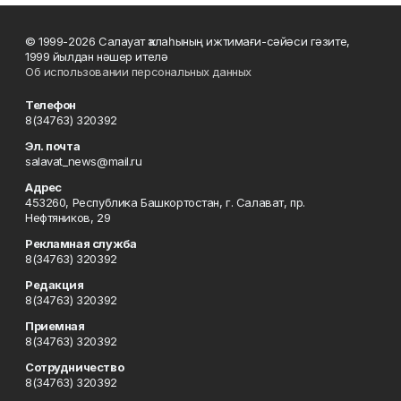
© 1999-2026 Салауат ҡалаһының ижтимағи-сәйәси гәзите,
1999 йылдан нәшер ителә
Об использовании персональных данных
Телефон
8(34763) 320392
Эл. почта
salavat_news@mail.ru
Адрес
453260, Республика Башкортостан, г. Салават, пр.
Нефтяников, 29
Рекламная служба
8(34763) 320392
Редакция
8(34763) 320392
Приемная
8(34763) 320392
Сотрудничество
8(34763) 320392