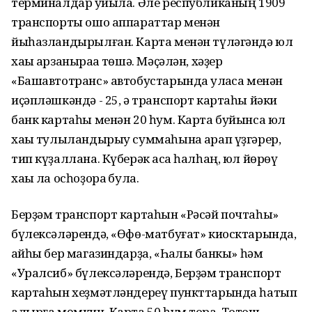
терминалдар ҡуйыла. Әле республиканың 1909
транспорты ошо аппараттар менән
йыһазландырылған. Карта менән түләгәндә юл
хаҡы арзаныраҡҡа төшә. Мәҫәлән, хәҙер
«Башавтотранс» автобустарында ҡулаҡса менән
иҫәпләшкәндә - 25, ә транспорт картаһы йәки
банк картаһы менән 20 һум. Карта буйынса юл
хаҡы тулыландырыу суммаһына ҡарап үҙгәрер,
тип күҙаллана. Күберәк аҡса һалһаң, юл йөрөү
хаҡы ла осһоҙораҡ була.
Берҙәм транспорт картаһын «Рәсәй почтаһы»
бүлексәләрендә, «Өфө-матбуғат» киосктарында,
ҡайһы бер магазиндарҙа, «Һаҡлыҡ банкы» һәм
«Уралсиб» бүлексәләрендә, Берҙәм транспорт
картаһын хеҙмәтләндереү пункттарында һатып
алырға мөмкин. Карта 50 һум тора. Тотош