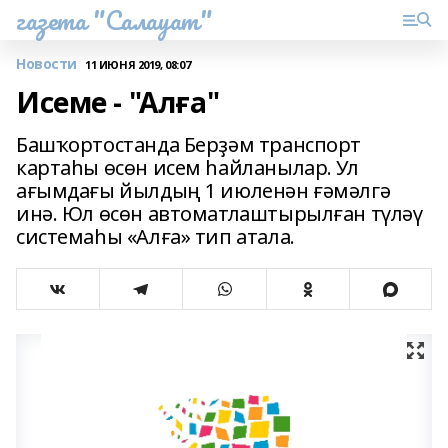
газета "Салауат"
Новости
11 ИЮНЯ 2019, 08:07
Исеме - "Алға"
Башҡортостанда Берҙәм транспорт
картаһы өсөн исем һайланылар. Ул
ағымдағы йылдың 1 июленән ғәмәлгә
инә. Юл өсөн автоматлаштырылған түләү
системаһы «Алға» тип атала.