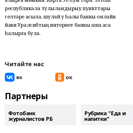
республикала тулыландырыу пункттары
селтәре асыла, шулай уҡ Һаҡлыҡ банкы-онлайн
йәки Уралсибтың интернет банкы аша аҡса
һалырға була.
Читайте нас
Партнеры
Фотобанк
Рубрика "Еда и
журналистов РБ
напитки"