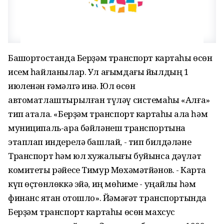
Башҡортостанда Берҙәм транспорт картаһы өсөн
исем һайланылар. Ул ағымдағы йылдың 1
июленән ғәмәлгә инә. Юл өсөн
автоматлаштырылған түләү системаһы «Алға»
тип атала. «Берҙәм транспорт картаһы ҡала һәм
муниципаль-ара бәйләнеш транспортына
этаплап индерелә башлай, - тип билдәләне
Транспорт һәм юл хужалығы буйынса дәүләт
комитеты рәйесе Тимур Мөхәмәтйәнов. - Карта
күп өҫтөнлөккә эйә, иң мөһиме - уңайлы һәм
финанс яҡтан отошло». Йәмәғәт транспортында
Берҙәм транспорт картаһы өсөн махсус