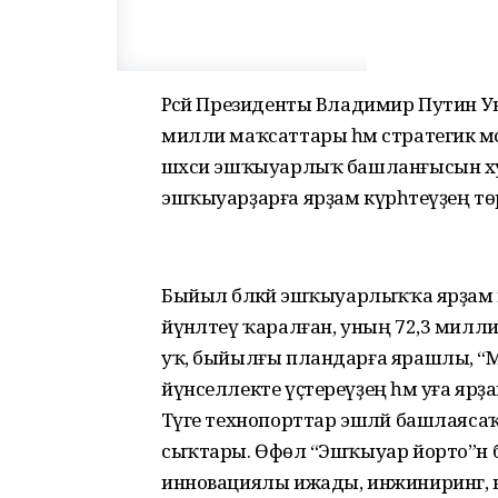
Рәсәй Президенты Владимир Путин Ук
милли маҡсаттары һәм стратегик мәсьә
шәхси эшҡыуарлыҡ башланғысын х
эшҡыуарҙарға ярҙам күрһәтеүҙең 
Быйыл бәләкәй эшҡыуарлыҡҡа ярҙам
йүнәлтеү ҡаралған, уның 72,3 милл
уҡ, быйылғы пландарға ярашлы, “Ми
йүнселлекте үҫтереүҙең һәм уға яр
Тәүге технопорттар эшләй башлаясаҡ:
сыҡтары. Өфөлә “Эшҡыуар йорто”н бул
инновациялы ижады, инжиниринг, 