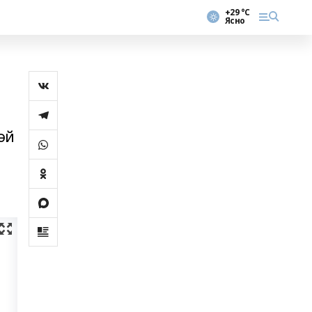
+29 °С
Ясно
әй