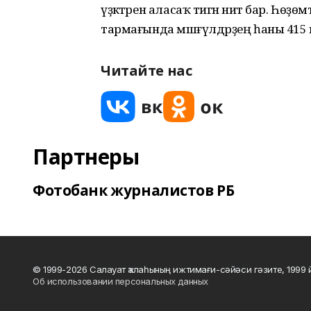
үҙәктәрен аласаҡ тигән ниәт бар. Һөҙө
тармағында мәшғүлдәрҙең һаны 415 ме
Читайте нас
Партнеры
Фотобанк журналистов РБ
© 1999-2026 Салауат ҡалаһының ижтимағи-сәйәси гәзите, 1999
Об использовании персональных данных