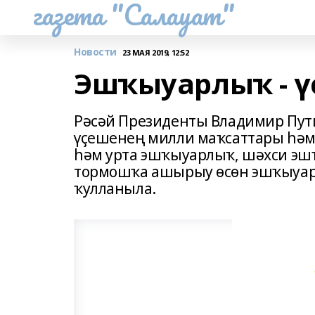
газета "Салауат"
Новости
23 МАЯ 2019, 12:52
Эшҡыуарлыҡ - ү
Рәсәй Президенты Владимир Пути
үҫешенең милли маҡсаттары һәм 
һәм урта эшҡыуарлыҡ, шәхси эш
тормошҡа ашырыу өсөн эшҡыуарҙ
ҡулланыла.