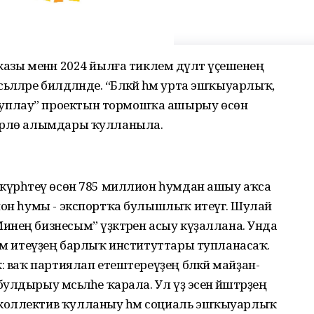
азы менән 2024 йылға тиклем дәүләт үҫешенең
ләләре билдәләнде. “Бәләкәй һәм урта эшҡыуарлыҡ,
уплау” проектын тормошҡа ашырыу өсөн
төрлө алымдары ҡулланыла.
 күрһәтеү өсөн 785 миллион һумдан ашыу аҡса
ион һумы - экспортҡа булышлыҡ итеүгә. Шулай
нең бизнесым” үҙәктәрен асыу күҙаллана. Унда
ҙам итеүҙең барлыҡ институттары тупланасаҡ.
 ваҡ партиялап етештереүҙең бәләкәй майҙан­
дырыу мәсьәләһе ҡарала. Ул үҙ эсенә йәштәрҙең
коллектив ҡулланыу һәм социаль эшҡы­уарлыҡ