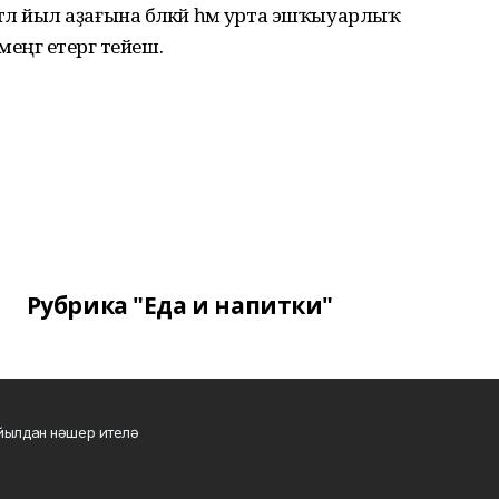
мтәлә йыл аҙағына бәләкәй һәм урта эшҡыуарлыҡ
ңгә етергә тейеш.
Рубрика "Еда и напитки"
 йылдан нәшер ителә