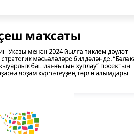
ҫеш маҡсаты
н Указы менән 2024 йылға тиклем дәүләт
стратегик мәсьәләләре билдәләнде. “Бәләк
ҡыуарлыҡ башланғысын хуплау” проектын
арға ярҙам күрһәтеүҙең төрлө алымдары