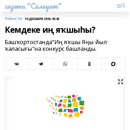
газета "Салауат"
Новости
10 ДЕКАБРЯ 2018, 05:43
Кемдеке иң яҡшыһы?
Башҡортостанда"Иң яҡшы Яңы йыл
ҡаласығы"на конкурс башланды.