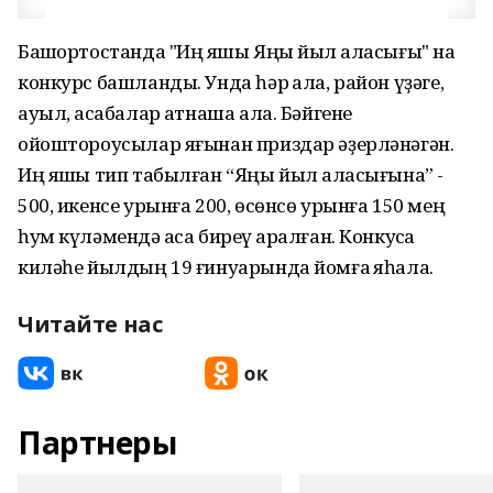
Башҡортостанда "Иң яҡшы Яңы йыл ҡаласығы" на
конкурс башланды. Унда һәр ҡала, район үҙәге,
ауыл, ҡасабалар ҡатнаша ала. Бәйгене
ойоштороусылар яғынан приздар әҙерләнәгән.
Иң яҡшы тип табылған “Яңы йыл ҡаласығына” -
500, икенсе урынға 200, өсөнсө урынға 150 мең
һум күләмендә аҡса биреү ҡаралған. Конкусҡа
киләһе йылдың 19 ғинуарында йомғаҡ яһала.
Читайте нас
Партнеры