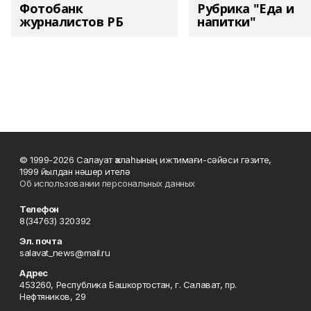
Фотобанк
Рубрика "Еда и
журналистов РБ
напитки"
© 1999-2026 Салауат ҡалаһының ижтимағи-сәйәси гәзите,
1999 йылдан нәшер ителә
Об использовании персональных данных
Телефон
8(34763) 320392
Эл. почта
salavat_news@mail.ru
Адрес
453260, Республика Башкортостан, г. Салават, пр.
Нефтяников, 29