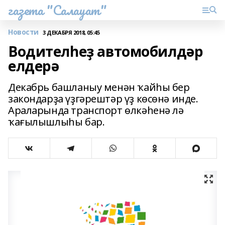
газета "Салауат"
Новости
3 ДЕКАБРЯ 2018, 05:45
Водителһеҙ автомобилдәр
елдерә
Декабрь башланыу менән ҡайһы бер
закондарҙа үҙгәрештәр үҙ көсөнә инде.
Араларында транспорт өлкәһенә лә
ҡағылышлыһы бар.