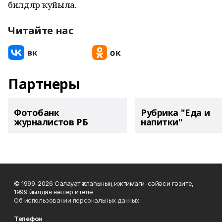
билдәләр ҡуйыла.
Читайте нас
Партнеры
Фотобанк
Рубрика "Еда и
журналистов РБ
напитки"
© 1999-2026 Салауат ҡалаһының ижтимағи-сәйәси гәзите,
1999 йылдан нәшер ителә
Об использовании персональных данных
Телефон