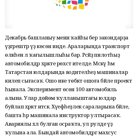
Декабрь башланыу менән ҡайһы бер закондарҙа
үҙгәрештәр үҙ көсөнә инде. Араларында транспорт
өлкәһенә лә ҡағылышлыһы бар. Рәсәйҙә пилотһыҙ
автомобилдәр хәрәкәте рөхсәт ителде. Мәскәү һәм
Татарстан юлдарында водителһеҙ машиналар
килеп сығасаҡ. Ошо ике төбәктә ошоға бәйле проект
һынала. Эксперимент өсөн 100 автомобиль
алына. Улар дөйөм ҡулланыштағы юлдар
буйлап хәрәкәт итәсәк. Хәүефһеҙлек сараларына бәйле,
башта һәр машинала инструктор ултырасаҡ.
Авариялы хәл булған осраҡта, ул рулде үҙ
ҡулына ала. Бындай автомобилдәргә махсус