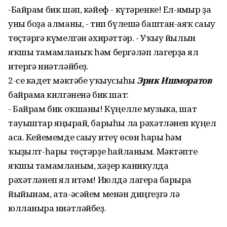
-Байрам бик шәп, кәйеф - күтәренке! Ел-ямғыр ҙа
уны боҙа алманы, - тип бүлешә баштан-аяҡ сағыу
төҫтәргә күмелгән әхирәттәр. - Уҡыу йылын
яҡшы тамамланыҡ һәм бергәләп лагерҙа ял
итергә ниәтләйбеҙ.
2-се кадет мәктәбе уҡыусыһы
Эрик Ишморато
в
байрамға килгәненә бик шат:
- Байрам бик оҡшаны! Күңелле музыка, шат
тауыштар яңғырай, барыһы ла рәхәтләнеп күңел
аса. Кейемемде сағыу итеү өсөн һары һәм
ҡыҙғылт-һары төҫтәрҙе һайланым. Мәктәпте
яҡшы тамамланым, хәҙер каникулда
рәхәтләнеп ял итәм! Июлдә лагерға барырға
йыйынам, ата-әсәйем менән диңгеҙгә лә
юлланырға ниәтләйбеҙ.