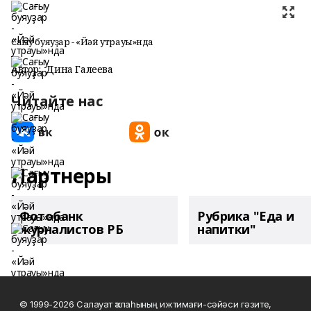
Сағыу буяуҙар - «Йәй утрауы»нда
Автор:
Дина Галеева
Читайте нас
Партнеры
Фотобанк
Рубрика "Еда и
журналистов РБ
напитки"
© 1999-2026 Салауат ҡалаһының ижтимағи-сәйәси гәзите,