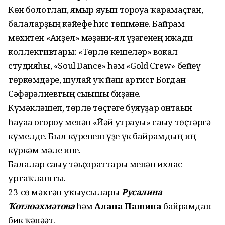
Көн болотлап, ямғыр яуып тороуға ҡарамаҫтан,
балаларҙың кәйефе һис төшмәне. Байрам
мөхитен «Ағиҙел» мәҙәни-ял үҙәгенең ижади
коллективтары: «Төрлө кешеләр» вокал
студияһы, «Soul Dance» һәм «Gold Crew» бейеү
төркөмдәре, шулай уҡ йәш артист Богдан
Сәфәрғәлиевтың сығышы биҙәне.
Күмәкләшеп, төрлө төҫтәге буяуҙар онтағын
һауаға осороу менән «Йәй утрауы» сағыу төҫтәргә
күмелде. Был күренеш үҙе үк байрамдың иң
күркәм мәле ине.
Балалар сағыу тәьҫораттары менән ихлас
уртаҡлашты.
23-сө мәктәп уҡыусылары
Русалина
Ҡотлоәхмәтова
һәм
Алана Пашина
байрамдан
бик ҡәнәғәт.