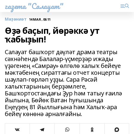
газета "Салауат"
Мәҙәниәт
14 МАЯ , 06:11
Өҙә баҫып, йөрәккә ут
ҡабыҙып!
Салауат башҡорт дәүләт драма театры
сәхнәһендә Балалар-үҫмерҙәр ижады
үҙәгенең «Самрау» өлгөлө халыҡ бейеүе
мәктәбенең сираттағы отчет концерты
шаулап-гөрләп уҙҙы. Сара Рәсәй
халыҡтарының берҙәмлеге,
Башҡортостандағы Ҙур һәм татыу ғаилә
йылына, Бөйөк Ватан һуғышында
Еңеүҙең 81 йыллығына һәм Халыҡ-ара
бейеү көнөнә арналғайны.