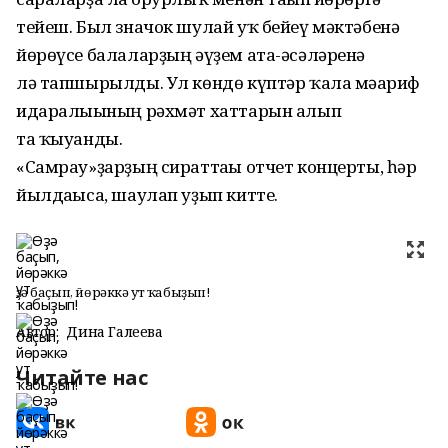
тейеш. Был значок шулай уҡ бейеү мәктәбенә
йөрөүсе балаларҙың әүҙем ата-әсәләренә
лә тапшырылды. Ул көндө күптәр ҡала мәғариф
идаралығының рәхмәт хаттарын алып
та ҡыуанды.
«Самрау»ҙарҙың сираттағы отчет концерты, һәр
йылдағыса, шаулап уҙып китте.
Өҙә баҫып, йөрәккә ут ҡабыҙып!
Автор:
Дина Галеева
Читайте нас