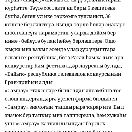
күрһәтте. Тәүге составта ни бары 6 кеше генә
булһа, бөгөн ул ике төркөмгә тупланып, 36
кешене берләштерә. Бында төрлө һөнәр эйәләре
шөғөлләнеүгә ҡарамаҫтан, уларҙы дөйөм бер
нимә - бейеүгә булған һөйөү берләштерә. Ошо
ҡыҫҡа ғына ваҡыт эсендә улар ҙур уңыштарға
өлгәште: республика, бөтә Рәсәй һәм халыҡ-ара
конкурстар һәм фестивалдәр лауреаты булды,
«Байыҡ» республика телевизион конкурсының
Гран-приһын алды.
«Самрау» етәкселәре быйылдан ансамблгә тос
өлөш индергәндәргә үҙенең фирма билдәһен -
«Самрау» значогын тапшырырға ҡарар итә. Был
значок бер тапҡыр ғына тапшырыла, һәм хужаһы
уны «Самрау» ҡатнашлығындағы барлыҡ
сараларҙа ла ғорурлыҡ менән тағып йөрөргә