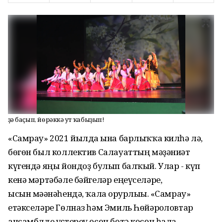
Өҙә баҫып, йөрәккә ут ҡабыҙып!
«Самрау» 2021 йылда ғына барлыҡҡа килһә лә,
бөгөн был коллектив Салауаттың мәҙәниәт
күгендә яңы йондоҙ булып балҡый. Улар - күп
кенә мәртәбәле бәйгеләр еңеүселәре,
ысын мәғәнәһендә, ҡала ғорурлығы. «Самрау»
етәкселәре Гөлназ һәм Эмиль Һөйәрғоловтар
ансамблде үҫтереү өсөн бөтә көсөн һала.