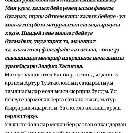
Мин үҙем, халыҡ бейеүенең ысын фанаты
булараҡ, шуны әйткем килә: халыҡ бейеүе - ул
милләттең бөтә матурлығын сағылдырыусы
көҙгө. Ниндәй генә милләт бейеүе
булмаһын, унда тарих та, мәҙәниәт
тә, халыҡтың фәлсәфәһе лә сағыла, - тине үҙ
сығышында мәғариф идаралығы начальнигы
урынбаҫары Зөлфиә Хәсәнова.
Махсус ҡунаҡ итеп Башҡортостандыңхалыҡ
артисы Артур Туҡтағоловтың саҡырылыуы
тамашасылар өсөн ысын сюрприз булды. Ул
бейеүселәр менән бергә сәхнәгә сығып, матур
йырҙарын яңғыратты. Зал көслө алҡыштарҙан
гөрләп торҙо.
Ул кисте балалар менән бер рәттән өлкәндәрҙән
торған «Самрау» ансамбле лә үҙ оҫталыҡтарын