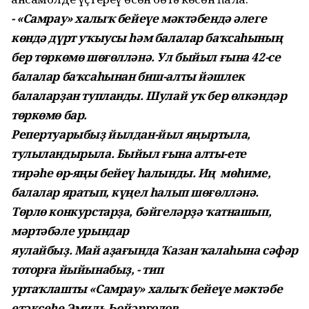
- «Самрау» халыҡ бейеүе мәктәбендә әлеге
көндә дүрт уҡыусы һәм балалар баҡсаһының
бер төркөмө шөғөлләнә. Ул быйыл ғына 42-се
балалар баҡсаһынан биш-алты йәшлек
балаларҙан тупланды. Шулай уҡ бер өлкәндәр
төркөмө бар.
Репертуарыбыҙ йылдан-йыл яңыртыла,
тулыландырыла. Быйыл ғына алты-ете
тирәһе өр-яңы бейеү һалынды. Иң мөһиме,
балалар яратып, күңел һалып шөғөлләнә.
Төрлө конкурстарҙа, бәйгеләрҙә ҡатнашып,
мәртәбәле урындар
яулайбыҙ. Май аҙағында Ҡазан ҡалаһына сәфәр
тоторға йыйынабыҙ, - тип
уртаҡлашты «Самрау» халыҡ бейеүе мәктәбе
етәксеһе Эмиль Һөйәрғолов.