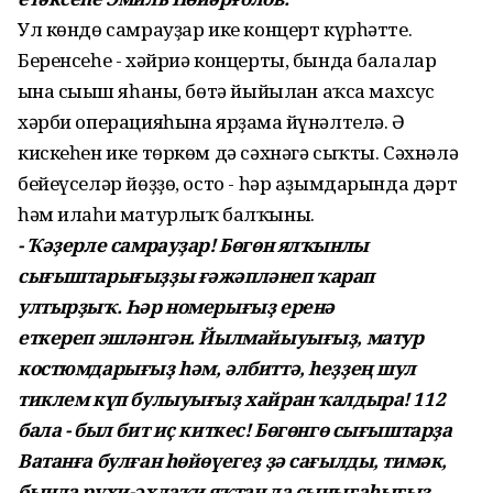
Ул көндө самрауҙар ике концерт күрһәтте.
Беренсеһе - хәйриә концерты, бында балалар
ғына сығыш яһаны, бөтә йыйылған аҡса махсус
хәрби операцияһына ярҙамға йүнәлтелә. Ә
кискеһен ике төркөм дә сәхнәгә сыҡты. Сәхнәлә
бейеүселәр йөҙҙө, осто - һәр аҙымдарында дәрт
һәм илаһи матурлыҡ балҡыны.
- Ҡәҙерле самрауҙар! Бөгөн ялҡынлы
сығыштарығыҙҙы ғәжәпләнеп ҡарап
ултырҙыҡ. Һәр номерығыҙ еренә
еткереп эшләнгән. Йылмайыуығыҙ, матур
костюмдарығыҙ һәм, әлбиттә, һеҙҙең шул
тиклем күп булыуығыҙ хайран ҡалдыра! 112
бала - был бит иҫ киткес! Бөгөнгө сығыштарҙа
Ватанға булған һөйөүегеҙ ҙә сағылды, тимәк,
бында рухи-әхлаҡи яҡтан да сынығаһығыҙ.