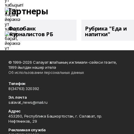
Партнеры
Фотобанк
Рубрика "Еда и
журналистов РБ
напитки"
© 1999-2026 Салауат ҡалаһының ижтимағи-сәйәси гәзите,
1999 йылдан нәшер ителә
Об использовании персональных данных
Телефон
8(34763) 320392
Эл. почта
salavat_news@mail.ru
Адрес
453260, Республика Башкортостан, г. Салават, пр.
Нефтяников, 29
Рекламная служба