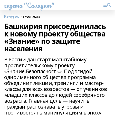
газета "Салауат"
Көнүҙәк
15 МАЯ , 07:18
Башкирия присоединилась
к новому проекту общества
«Знание» по защите
населения
В России дан старт масштабному
просветительскому проекту
«Знание.Безопасность». Под эгидой
одноименного общества программа
объединит лекции, тренинги и мастер-
классы для всех возрастов — от учеников
младших классов до людей серебряного
возраста. Главная цель — научить
граждан распознавать угрозы и
противостоять манипуляциям в эпоху