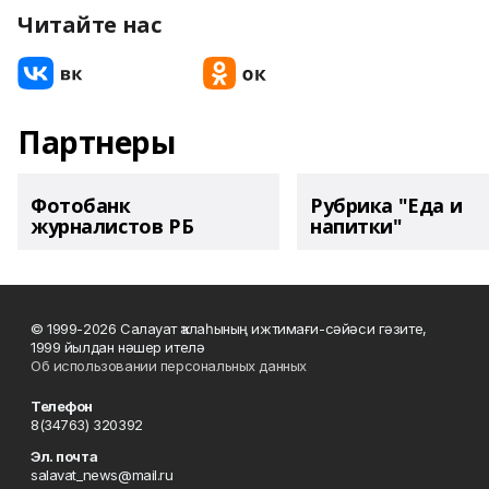
Читайте нас
Партнеры
Фотобанк
Рубрика "Еда и
журналистов РБ
напитки"
© 1999-2026 Салауат ҡалаһының ижтимағи-сәйәси гәзите,
1999 йылдан нәшер ителә
Об использовании персональных данных
Телефон
8(34763) 320392
Эл. почта
salavat_news@mail.ru