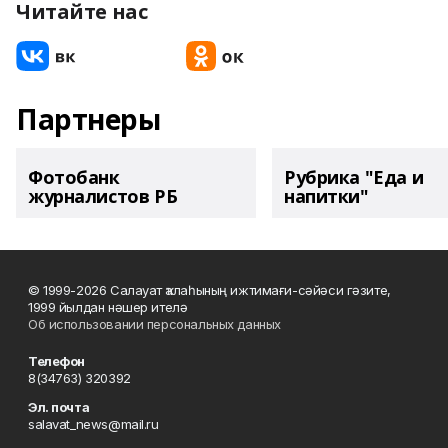
Читайте нас
Партнеры
Фотобанк
Рубрика "Еда и
журналистов РБ
напитки"
© 1999-2026 Салауат ҡалаһының ижтимағи-сәйәси гәзите,
1999 йылдан нәшер ителә
Об использовании персональных данных
Телефон
8(34763) 320392
Эл. почта
salavat_news@mail.ru