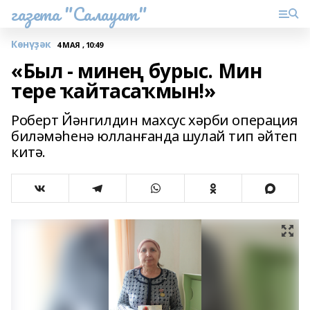
газета "Салауат"
Көнүҙәк
4 МАЯ , 10:49
«Был - минең бурыс. Мин
тере ҡайтасаҡмын!»
Роберт Йәнгилдин махсус хәрби операция
биләмәһенә юлланғанда шулай тип әйтеп
китә.