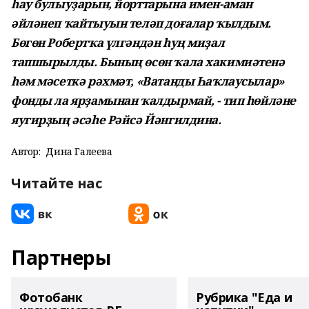
һау булыуҙарын, йорттарына имен-аман
әйләнеп ҡайтыуын теләп доғалар ҡылдым.
Бөгөн Робертҡа үлгәндән һуң миҙал
тапшырылды. Бының өсөн ҡала хакимиәтенә
һәм мәсеткә рәхмәт, «Ватанды Һаҡлаусылар»
фонды ла ярҙамынан ҡалдырмай, - тип һөйләне
яугирҙың әсәһе Рәйсә Йәнгилдина.
Автор:
Дина Галеева
Читайте нас
Партнеры
Фотобанк
Рубрика "Еда и