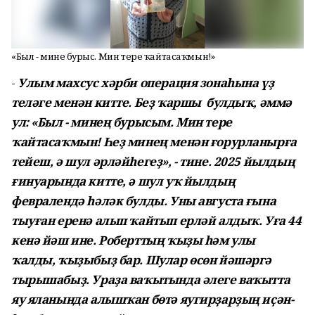
«Был - минең бурыс. Мин тере ҡайтасаҡмын!»
-
Улым махсус хәрби операция зонаһына үҙ
теләге менән китте. Беҙ ҡаршы булдыҡ, әммә
ул: «Был - минең бурысым. Мин тере
ҡайтасаҡмын! Һеҙ минең менән ғорурланырға
тейеш, ә шул әрләйһегеҙ», - тине.
2025 йылдың
ғинуарында китте, ә шул уҡ йылдың
февралендә һәләк булды. Уны августа ғына
тыуған еренә алып ҡайтып ерләй алдыҡ. Уға 44
кенә йәш ине. Роберттың ҡыҙы һәм улы
ҡалды, ҡыҙыбыҙ бар. Шулар өсөн йәшәргә
тырышабыҙ.
Ураҙа ваҡытында әлеге ваҡытта
яу яланында алышҡан бөтә яугирҙарҙың иҫән-