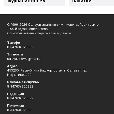
журналистов РБ
напитки"
© 1999-2026 Салауат ҡалаһының ижтимағи-сәйәси гәзите,
1999 йылдан нәшер ителә
Об использовании персональных данных
Телефон
8(34763) 320392
Эл. почта
salavat_news@mail.ru
Адрес
453260, Республика Башкортостан, г. Салават, пр.
Нефтяников, 29
Рекламная служба
8(34763) 320392
Редакция
8(34763) 320392
Приемная
8(34763) 320392