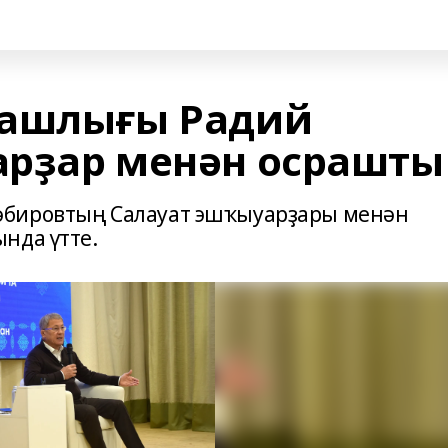
Башлығы Радий
арҙар менән осрашты
әбировтың Салауат эшҡыуарҙары менән
нда үтте.