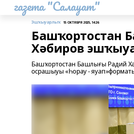
газета "Салауат"
Эшҡыуарлыҡ
15 ОКТЯБРЯ 2025, 14:26
Башҡортостан 
Хәбиров эшҡыу
Башҡортостан Башлығы Радий Х
осрашыуы «Һорау - яуап»форматы