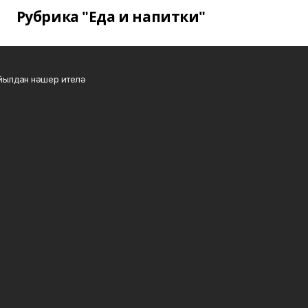
Рубрика "Еда и напитки"
 йылдан нәшер ителә