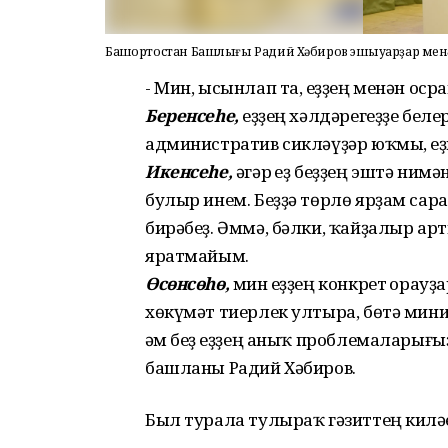
Башҡортостан Башлығы Радий Хәбиров эшҡыуарҙар ме
- Мин, ысынлап та, һеҙҙең менән ос
Беренсеһе,
һеҙҙең хәлдәрегеҙҙе бел
административ сикләүҙәр юҡмы, һеҙг
Икенсеһе,
әгәр һеҙ беҙҙең эштә нимә
булыр инем. Беҙҙә төрлө ярҙам сара
бирәбеҙ. Әммә, бәлки, ҡайҙалыр а
яратмайым.
Өсөнсөһө,
мин һеҙҙең конкрет һорауҙ
хөкүмәт тиерлек ултыра, бөтә минис
һәм беҙ һеҙҙең аныҡ проблемаларығ
башланы Радий Хәбиров.
Был турала тулыраҡ гәзиттең киләһ