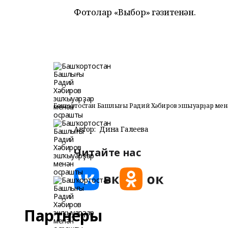
Фотолар «Выбор» гәзитенән.
Башҡортостан Башлығы Радий Хәбиров эшҡыуарҙар ме
Автор:
Дина Галеева
Читайте нас
Партнеры