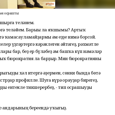
нән осрашты
рашырға теләнем.
ергә теләйем. Барыһы ла яҡшымы? Артыҡ
ә ҡамасауламайҙармы һәм һеҙҙе нимә борсой.
нелер үҙгәртергә кәрәклеген әйтһәгеҙ, рәхмәтле
лары бар, беҙ ер бүләбеҙ һәм башҡа күп нәмәләр
ртыҡ бюрократия ла барҙыр. Мин бюрократияны
арығыҙҙы хәл итергә әҙермен, сөнки бында бөтә
трҙар профилле. Шуға күрә һорауҙар бирегеҙ,
ыҙҙы ентекле тикшерербеҙ, - тип осрашыуҙы
е һандарының береһендә уҡығыҙ.