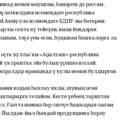
ижад менән мауығам, һөнәрем дә рәссам,
әүләткилдиев исемендәге республика
М.Аҡмулла исемендәге БДПУ-ны бөтөрҙөм.
ырлы саҡта күҙ тейеүҙән, яман йәндәрҙән
аным, тәүҙә үҙем өсөн, һуңынан башҡаларға ла
а оҫта ҡуллы ҡыҙ «Аҫылташ» республика
 уҡ грантҡа эйә булып үҫешкә юллай.
 ҡоралдар ярҙамында үҙ ҡулы менән булдырған
мәҙәни кодын һаҡлау яҡлы, шуның өсөн
штырырға теләйем. Көстө үҙебеҙҙең тарихтан
л. Ғәҙәттә көнөнә бер сигеүҙе башҡарып сығам.
ес. Йылдан-йыл бындай продукцияға һорау