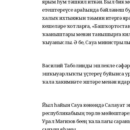
ярым һум тәшкил иткән. Был бик 
етештереүсе араһында бәйләнеш бу
халыҡ ихтыяжын тәьмин итергә ярҙ
кешеләрҙе ҡотларға, «Башҡортост
ҡаҙаныштары менән танышырға килд
ҡыуаныслы. Ә беҙ, Сауҙа министрылығ
Василий Таболинды эшлекле сәфә
эшҡыуарлыҡты үҫтереү буйынса ур
ҡала хакимиәте эштәре менән идара
Йыл һайын Сауҙа көнөндә Салауат э
республикабыҙҙың төрлө мөйөштәрен
Урал Мәғизов беҙҙең ҡалалағы сара
сығыш яһаны.