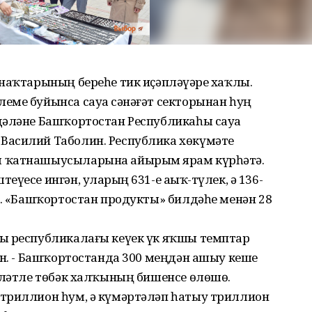
наҡтарының береһе тик иҫәпләүҙәре хаҡлы.
еме буйынса сауҙа сәнәғәт секторынан һуң
дәләне Башҡортостан Республикаһы сауҙа
Василий Таболин. Республика хөкүмәте
 ҡатнашыусыларына айырым ярҙам күрһәтә.
үесе ингән, уларҙың 631-е аҙыҡ-түлек, ә 136-
ә. «Башҡортостан продукты» билдәһе менән 28
ы республикалағы кеүек үк яҡшы темптар
ин. - Башҡортостанда 300 меңдән ашыу кеше
һәләтле төбәк халҡының бишенсе өлөшө.
триллион һум, ә күмәртәләп һатыу триллион