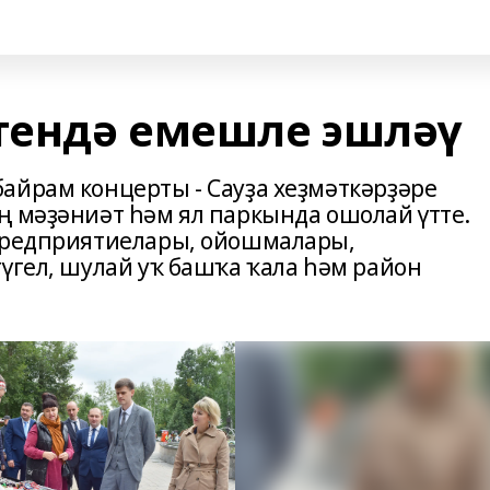
тендә емешле эшләү
айрам концерты - Сауҙа хеҙмәткәрҙәре
ң мәҙәниәт һәм ял паркында ошолай үтте.
 предприятиелары, ойошмалары,
үгел, шулай уҡ башҡа ҡала һәм район