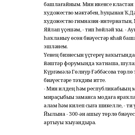
башлағайным. Мин икенсе кластан 
художество мәктәбен, һуңынан Ҡ.Д
художество гимназия-интернатын, 
Яйлап үҫешәм, - тип һөйләй ҡыҙ. - Ау
һаҡланыу өсөн биҙәүестәр яһай башл
эшләнем.
Үҙенең бизнесын үҫтереү ваҡытынд
йәштәр форумында ҡатнаша, шулай
Күргәҙмәлә Гөлнур Ғәббәсова төрлө
биҙәүестәрҙе тәҡдим итте.
- Мин илдең һәм республикабыҙҙың 
мираҫыбыҙҙы заманса модаға яраҡла
алам һәм килеп сыға шикелле, - ти у
Йылына - 300-ҙән ашыу төрлө биҙәү
артыуы ҡыуандыра.