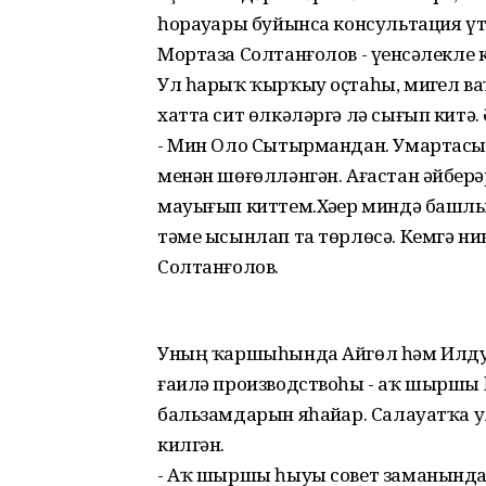
һорауҙары буйынса консультация үтк
Мортаза Солтанғолов - үҙенсәлекле 
Ул һарыҡ ҡырҡыу оҫтаһы, миҙгел в
хатта сит өлкәләргә лә сығып китә
- Мин Оло Сытырмандан. Умартасы
менән шөғөлләнгән. Ағастан әйберҙ
мауығып киттем.Хәҙер миндә башлы
тәме ысынлап та төрлөсә. Кемгә ни
Солтанғолов.
Уның ҡаршыһында Айгөл һәм Илдус
ғаилә производствоһы - аҡ шыршы 
бальзамдарын яһайҙар. Салауатҡа
килгән.
- Аҡ шыршы һыуы совет заманында 