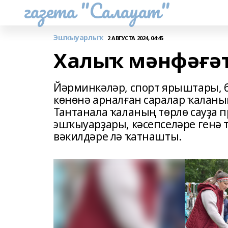
газета "Салауат"
Эшҡыуарлыҡ
2 АВГУСТА 2024, 04:45
Халыҡ мәнфәғә
Йәрминкәләр, спорт ярыштары, б
көнөнә арналған саралар ҡаланы
Тантанала ҡаланың төрлө сауҙа
эшҡыуарҙары, кәсепселәре генә т
вәкилдәре лә ҡатнашты.