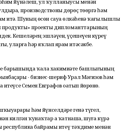
мөһим йүнәлеш, ул ҡулланыусы менән
лдыра, производствоны дөрөҫ төҙөргә һәм
ам итә. Шуның өсөн сауҙа өлкәһенә ҡағылышлы
ан продукты» проекты дипломанттарының
ек. Кешеләрҙең эшләүен, үҫешеүен күреү
ы, уларға һәр яҡлап ярҙам итәсәкбеҙ.
ре барышында ҡала хакимиәте башлығының
ынбаҫары - бизнес-шериф Урал Мәғизов һәм
 итеүсе Семен Евграфов оҙатып йөрөнө.
шҡыуарҙары һәм йүнселдәре генә түгел,
ән килгән ҡунаҡтар ҙа ҡатнаша, шуға күрә
ны республика байрамы итеү тәҡдиме менән