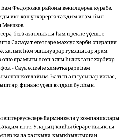
ри һәм Федоровка районы вәкилдәрен күрәбеҙ.
ды ике көн үткәрергә тәҡдим итәм, был
л Мәғизов.
исерә, беҙгә азатлыҡты һәм ирекле үҫеште
ҫәптә Салауат егеттәре махсус хәрби операция
ә, халыҡ һәм эшҡыуарҙар гуманитар ярҙам
гә ошо ярҙамығыҙ өсөн алғы һыҙыҡтағы хәрбиҙәр
ов. - Сауҙа өлкәһе хеҙмәткәрҙәре һәм
ғыҙ менән ҡотлайым. Һатып алыусылар ихлас,
уңыштар, финанс үҫеш юлдаш булһын.
 етештереүселәре йәрминкәлә үҙ компаниялары
әҡдим итте. Уларҙың ҡайһы берҙәре ҡыҙыҡлы
кемдер ҡала халҡына ҡыҙыҡһындырған