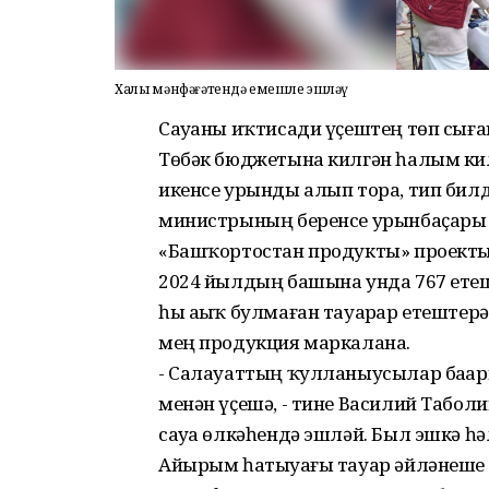
Халыҡ мәнфәғәтендә емешле эшләү
Сауҙаны иҡтисади үҫештең төп сыға
Төбәк бюджетына килгән һалым кил
икенсе урынды алып тора, тип бил
министрының беренсе урынбаҫары 
«Башҡортостан продукты» проекты
2024 йылдың башына унда 767 етеште
һы аҙыҡ булмаған тауарҙар етештер
мең продукция маркалана.
- Салауаттың ҡулланыусылар баҙар
менән үҫешә, - тине Василий Табол
сауҙа өлкәһендә эшләй. Был эшкә 
Айырым һатыуҙағы тауар әйләнеше 