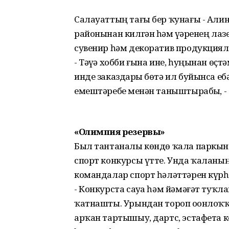
Салауаттың тағы бер ҡунағы - Али
районынан килгән һәм үҙҙәренең ла
сувенир һәм декоратив продукциял
- Тәүҙә хобби ғына ине, һуңынан өҫт
инде заказдарҙы бөтә ил буйынса еб
емештәребеҙ менән таныштырабыҙ, -
«Олимпия резервы»
Был тантаналы көндө ҡала паркынд
спорт конкурсы үтте. Унда ҡаланың
командалар спорт һәләттәрен күрһ
- Конкурста сауҙа һәм йәмәғәт ту
ҡатнашты. Урындан тороп оҙонлоҡҡа 
арҡан тартышыу, дартс, эстафета ке