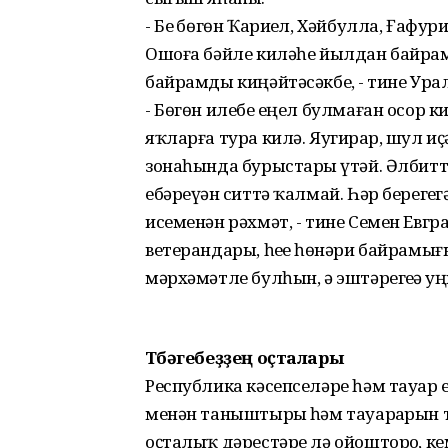
- Беҙ бөгөн Ҡариҙел, Хәйбулла, Ғафу
Ошоға бәйле киләһе йылдан байрам
байрамды киңәйтәсәкбеҙ, - тине Ура
- Бөгөн илебеҙ еңел булмаған осор к
яҡларға тура килә. Яугирҙар, шул и
зонаһында бурыстарҙы үтәй. Әлбитт
ебәреүҙән ситтә ҡалмай. Һәр берегеҙ
исеменән рәхмәт, - тине Семен Евграф
ветерандары, һеҙҙе һөнәри байрамы
мәрхәмәтле булһын, ә эштәрегеҙҙә 
Төбәгебеҙҙең оҫталары
Республика кәсепселәре һәм тауар
менән таныштырҙы һәм тауарҙарын т
оҫталыҡ дәрестәре лә ойошторҙо, 