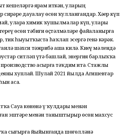
т кешеләргә ярҙам иткән, уларҙың
сирҙәрҙе дауалау өсөн ҡулланғандар. Хәҙер күп
май, уларҙа химик ҡушылмалар күп, уларҙы
ереү өсөн тәбиғи өҫтәлмәләрҙе файҙаланырға
р, тик һыуытҡыста һаҡлап эсергә генә кәрәк.
аилә шәхси тәжрибә аша килә. Киҙеү мәлендә
рустар ситләп үтә башлай, энергия барлыҡҡа
 производство асырға тәҡдим итә. Стажлы
деяны хуплай. Шулай 2021 йылда Агишевтар
һын аса.
тҡа Сауҙа көнөнә үҙ ҡулдары менән
арған эштәре менән таныштырыр өсөн махсус
ретҡа сығырға йыйынғанда шөғөлләнә