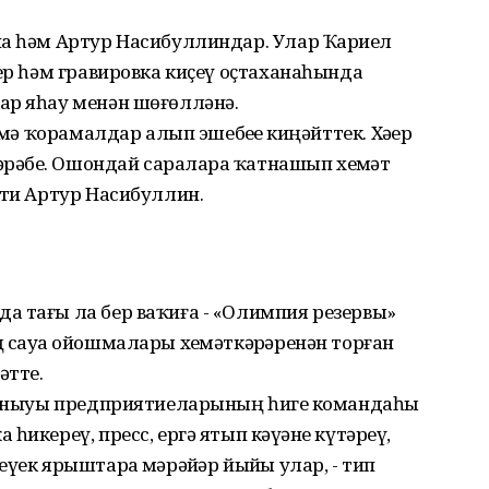
на һәм Артур Насибуллиндар. Улар Ҡариҙел
зер һәм гравировка киҫеү оҫтаханаһында
ар яһау менән шөғөлләнә.
әмә ҡорамалдар алып эшебеҙҙе киңәйттек. Хәҙер
әрәбеҙ. Ошондай сараларҙа ҡатнашып хеҙмәт
 ти Артур Насибуллин.
а тағы ла бер ваҡиға - «Олимпия резервы»
 сауҙа ойошмалары хеҙмәткәрҙәренән торған
әтте.
ҡланыуы предприятиеларының һигеҙ командаһы
һикереү, пресс, ергә ятып кәүҙәне күтәреү,
үек ярыштарҙа мәрәйҙәр йыйҙы улар, - тип