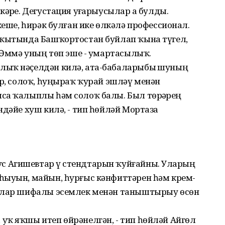
әрҙе. Дегустация уҙғарыусылар ҙа булды.
кеше, һирәк булған ике өлкәлә профессионал.
аҡытында Башҡортостан буйлап ҡына түгел,
. Әммә уның төп эше - умартасылыҡ.
лыҡ нәҫелдән килә, ата-бабаларыбыҙ шуның
әр, солоҡ, һуңыраҡ ҡурай эшләү менән
са ҡалыплы һәм солоҡ балы. Был төрҙәрҙең
ндәйе хуш килә, - тип һөйләй Мортаза
 Агишевтар үҙ стендтарын ҡуйғайны. Уларҙың
һыуын, майын, һурғыс кәнфиттәрен һәм крем-
 улар шифалы эсемлек менән таныштырыу өсөн
уҡ яҡшы итеп өйрәнелгән, - тип һөйләй Айгөл