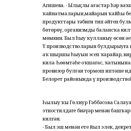
Агишева. - Ылыҫлы ағастар һәр ваҡы
ҡайнатмаларын,майҙарын ҡайһы бер 
продукттарҙы тәбиғи тип әйтеп бул
бөтөрөү, организмды балансҡа килт
мөмкин. Был һыу ҡулланыу өсөн әҙе
Үҙ производстволарын булдырыуға ғ
аҡ шыршы һыуын эсеп ҡарайҙар, ви
килә. Һөҙөмтәһе оҡшағас, ҡатынына
провизор булған тормош иптәше и
Белорет районында үҙ производство
Һылыу ҡыҙ Гөлнур Ғәббәсова Салауа
этностилдәге биҙәүҙәр менән башҡ
килгән.
- Был эш менән ете йыл элек, дек