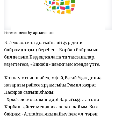
Изгелек менән һуғарылған көн
Бөтә мосолман донъяһы иң ҙур дини
байрамдарҙың береһен - Ҡорбан байрамын
билдәләне. Беҙҙең ҡалала төп тантаналар,
ғәҙәттәгесә, «Әннәби» йәмиғ мәсетендә үтте.
Ҡотлау менән шәйех, мөфтөй, Рәсәй Үҙәк диниә
назараты рәйесе ярҙамсыһы Рәмил хәҙрәт
Насиров сығыш яһаны:
- Хөрмәтле мосолмандар! Барығыҙҙы ла оло
Ҡорбан ғәйете менән ихлас ҡотлайым. Был
байрам - Аллаһҡа яҡынайыу һәм ул тәрән