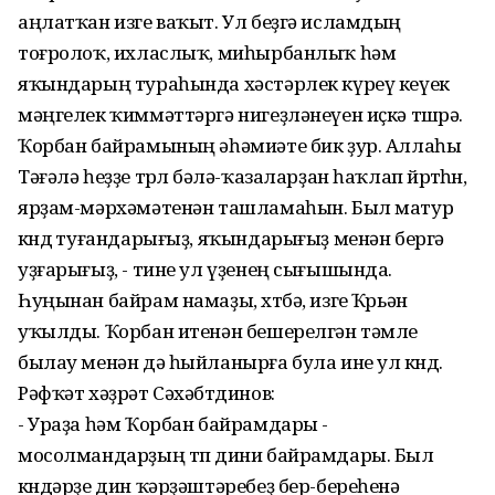
аңлатҡан изге ваҡыт. Ул беҙгә исламдың
тоғролоҡ, ихласлыҡ, миһырбанлыҡ һәм
яҡындарың тураһында хәстәрлек күреү кеүек
мәңгелек ҡиммәттәргә нигеҙләнеүен иҫкә төшөрә.
Ҡорбан байрамының әһәмиәте бик ҙур. Аллаһы
Тәғәлә һеҙҙе төрлө бәлә-ҡазаларҙан һаҡлап йөрөтһөн,
ярҙам-мәрхәмәтенән ташламаһын. Был матур
көндө туғандарығыҙ, яҡындарығыҙ менән бергә
уҙғарығыҙ, - тине ул үҙенең сығышында.
Һуңынан байрам намаҙы, хөтбә, изге Ҡөрьән
уҡылды. Ҡорбан итенән бешерелгән тәмле
былау менән дә һыйланырға була ине ул көндө.
Рәфҡәт хәҙрәт Сәхәбөтдинов:
- Ураҙа һәм Ҡорбан байрамдары -
мосолмандарҙың төп дини байрамдары. Был
көндәрҙе дин ҡәрҙәштәребеҙ бер-береһенә