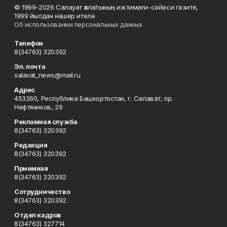
© 1999-2026 Салауат ҡалаһының ижтимағи-сәйәси гәзите,
1999 йылдан нәшер ителә
Об использовании персональных данных
Телефон
8(34763) 320392
Эл. почта
salavat_news@mail.ru
Адрес
453260, Республика Башкортостан, г. Салават, пр.
Нефтяников, 29
Рекламная служба
8(34763) 320392
Редакция
8(34763) 320392
Приемная
8(34763) 320392
Сотрудничество
8(34763) 320392
Отдел кадров
8(34763) 327714