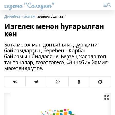
газета "Салауат"
Динебеҙ - ислам
30 ИЮНЯ 2023, 12:51
Изгелек менән һуғарылған
көн
Бөтә мосолман донъяһы иң ҙур дини
байрамдарҙың береһен - Ҡорбан
байрамын билдәләне. Беҙҙең ҡалала төп
тантаналар, ғәҙәттәгесә, «Әннәби» йәмиғ
мәсетендә үтте.