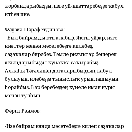
ҡорбандарыбыҙҙы, изге уй-ниәттәребеҙҙе ҡабул
итһен ине.
Фәүзиә Шәрәфетдинова:
- Был байрамды көтөп алабыҙ. Яҡты уйҙар, изге
ниәттәр менән мәсетебеҙгә киләбеҙ,
саҙаҡалар бирәбеҙ. Тәмле ризыҡтар бешереп
яҡындарыбыҙҙы ҡунаҡҡа саҡырабыҙ.
Аллаһы Тәғәләнән доғаларыбыҙҙың ҡабул
булыуын, илебеҙҙә тыныслыҡ урынлашыуын
һорайбыҙ. Һәр беребеҙҙең күңеле иман нуры
менән тулһын.
Фәрит Рәимов:
-Изе байрам көнөндә мәсетебеҙгә килеп саҙаҡалар