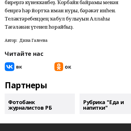
бирергә күнеккәнбеҙ. Ҡорбайн байрамы менән
бенргә һәр йортҡа иман нуры, бәрәкәт инһен.
Теләктәребенҙҙең ҡабул булыуын Аллаһы
Тәғәләнән үтенеп һорайбыҙ.
Автор:
Дина Галеева
Читайте нас
Партнеры
Фотобанк
Рубрика "Еда и
журналистов РБ
напитки"