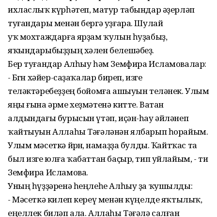
ихласлыҡ күрһәтеп, матур табындар әҙерләп
туғандары менән бергә уҙғара. Шулай
уҡ мохтаждарға ярҙам ҡулын һуҙабыҙ,
яҡындарыбыҙҙың хәлен белешәбеҙ.
Бер туғандар Алһыу һәм Земфира Исламовалар:
- Бөгөн хәйер-саҙаҡалар биреп, изге
теләктәребеҙҙең бойомға ашыуын теләнек. Улым
яңы ғына әрме хеҙмәтенә китте. Ватан
алдындағы бурысын үтәп, иҫән-һау әйләнеп
ҡайтыуын Аллаһы Тәғәләнән ялбарып һорайым.
Улым мәсеткә йөрөнө, намаҙҙа булды. Ҡайтҡас та
был изге юлға ҡабаттан баҫыр, тип уйлайым, - ти
Земфира Исламова.
Уның һүҙҙәренә һеңлеһе Алһыу ҙа ҡушылды:
- Мәсеткә килеп кереү менән күңелде яҡтылыҡ,
еңеллек биләп ала. Аллаһы Тәғәлә салған