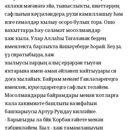
әхлаҡи мәғәнәгә эйә, тыныслыҡты, ниәттәрҙең
сафлығын кәүҙәләндерә, рухи камиллашыу һәм
изге ғәмәлдәр ҡылыу осоро булып тора. Ошо
ваҡыттарҙа һау-сәләмәт мосолмандар
хаж ҡыла. Улар Аллаһы Тәғәләнән беҙҙең
именлектә, барлыҡта йәшәүебеҙҙе һорай. Беҙ ҙә,
үҙ сиратыбыҙҙа, хаж
ҡылыусыларҙың алыҫ ерҙәрҙән тыуған
яҡтарына имен-аман әйләнеп ҡайтыуҙары өсөн
доға ҡылайыҡ. Байрам менән! Ғаиләләрегеҙгә
именлек, күңелдәрегеҙгә сафлыҡ теләйем.
Мосолмандарҙы байрамдары менән ҡотларға
ҡала хакимиәте башлығы вазифаһын
башҡарыусы Артур Рундау килгәйне.
- Барығыҙҙы ла бөйөк Ҡорбан ғәйете менән
тәбрикләйем. Был - хаж тамамланыуын