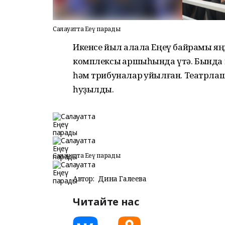
Салауатта Еңеү парады
Икенсе йыл ҡалала Еңеү байрамы яң
комплексы ҡаршыһында үтә. Бында в
һәм трибуналар ҡуйылған. Театрл
һуҙылды.
Салауатта Еңеү парады
Автор:
Дина Галеева
Читайте нас