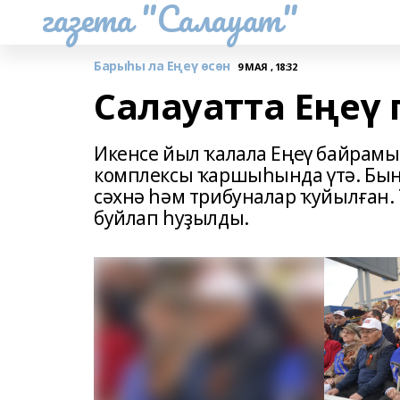
газета "Салауат"
Барыһы ла Еңеү өсөн
9 МАЯ , 18:32
Салауатта Еңеү
Икенсе йыл ҡалала Еңеү байрамы 
комплексы ҡаршыһында үтә. Бын
сәхнә һәм трибуналар ҡуйылған
буйлап һуҙылды.