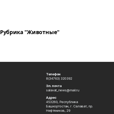
Рубрика "Животные"
Телефон
8(34763) 320392
Эл. почта
salavat_news@mail.ru
Адрес
453260, Республика
Башкортостан, г. Салават, пр.
Нефтяников, 29