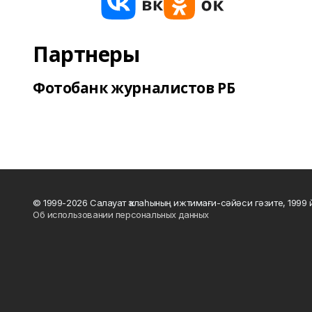
Партнеры
Фотобанк журналистов РБ
© 1999-2026 Салауат ҡалаһының ижтимағи-сәйәси гәзите, 1999
Об использовании персональных данных