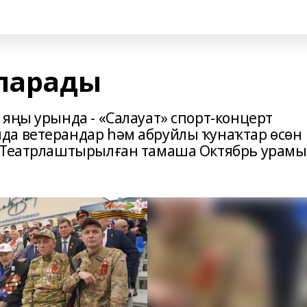
 парады
яңы урында - «Салауат» спорт-концерт
да ветерандар һәм абруйлы ҡунаҡтар өсөн
. Театрлаштырылған тамаша Октябрь урамы