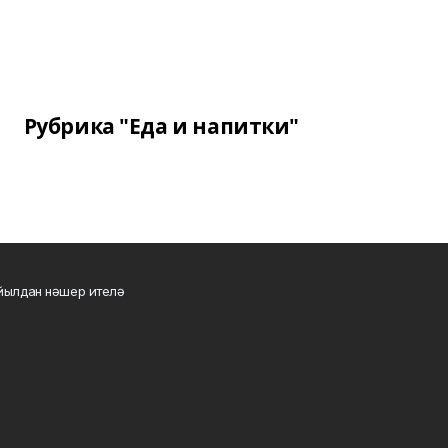
Рубрика "Еда и напитки"
 йылдан нәшер ителә