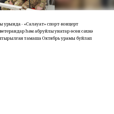
ы урында - «Салауат» спорт-концерт
етерандар һәм абруйлы ҡунаҡтар өсөн сәхнә
аштырылған тамаша Октябрь урамы буйлап