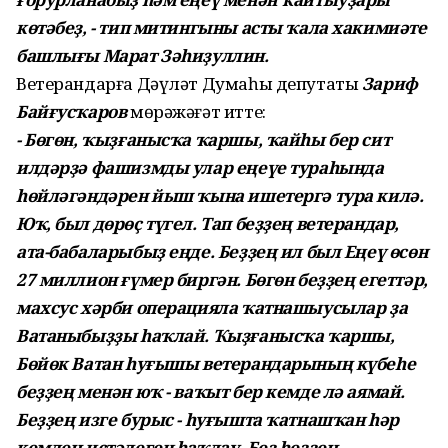
көтәбеҙ, - тип митингыны асты ҡала хакимиәте
башлығы Марат Зәһиҙуллин.
Ветерандарға Дәүләт Думаһы депутаты
Зариф
Байғусҡаров
мөрәжәғәт итте:
- Бөгөн, ҡыҙғанысҡа ҡаршы, ҡайһы бер сит
илдәрҙә фашизмды улар еңеүе тураһында
һөйләгәндәрен йыш ҡына ишетергә тура килә.
Юҡ, был дөрөҫ түгел. Тап беҙҙең ветерандар,
ата-бабаларыбыҙ еңде. Беҙҙең ил был Еңеү өсөн
27 миллион ғүмер биргән. Бөгөн беҙҙең егеттәр,
махсус хәрби операцияла ҡатнашыусылар ҙа
Ватаныбыҙҙы һаҡлай. Ҡыҙғанысҡа ҡаршы,
Бөйөк Ватан һуғышы ветерандарының күбеһе
беҙҙең менән юҡ - ваҡыт бер кемде лә аямай.
Беҙҙең изге бурыс - һуғышта ҡатнашҡан һәр
кемдең иҫтәлеген һаҡлау. Беҙ һеҙҙең