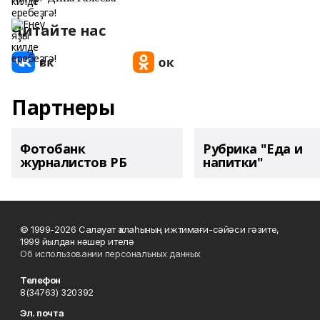
Читайте нас
Партнеры
Фотобанк
Рубрика "Еда и
журналистов РБ
напитки"
© 1999-2026 Салауат ҡалаһының ижтимағи-сәйәси гәзите,
1999 йылдан нәшер ителә
Об использовании персональных данных
Телефон
8(34763) 320392
Эл. почта