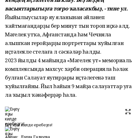
васыяттарығыҙға тоғро ҡаласаҡбыҙ, - тине ул.
Йыйылыусылар яу яланынан әйләнеп
ҡайтмағандарҙы бер минут тын тороп иҫкә алд.
Мәңгелек утҡа, Афғанстанда һәм Чечняла
алышҡан геройҙарҙың портреттары ҡуйылған
иҫтәлекле стелаға л сәскәләр һалды.
2023 йылдың 4 майында «Мәңгелек ут» мемориаль
комплексында махсус хәрби операцияла һәләк
булған Салауат яугирҙары иҫтәлегенә таш
ҡуйылғайны. Йыл һайын 9 майҙа салауаттар уға
ла ҡыҙыл ҡәнәферҙәр һала.
Еңеү яҙы килде еребеҙгә!
Автор:
Дина Галеева