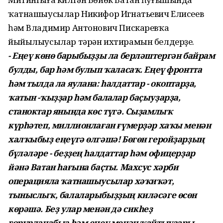
ҡатнашыусылар Никифор Игнатьевич Елисеев
һәм Владимир Антонович Пискаревҡа
йыйылыусылар тәрән ихтирамын белдерҙе.
- Еңеү көнө барыбыҙҙы ла берләштергән байрам
булды, бар һәм булып ҡаласаҡ. Еңеү фронтта
һәм тылда ла яулана: һалдаттар - окоптарҙа,
ҡатын -ҡыҙҙар һәм балалар баҫыуҙарҙа,
станоктар янында көс түгә. Сыҙамлыҡ
күрһәтеп, миллионлаған ғүмерҙәр хаҡы менән
халҡыбыҙ еңеүгә өлгәшә! Бөгөн геройҙарҙың
бүләләре - беҙҙең һалдаттар һәм офицерҙар
йәнә Ватан һағына баҫты. Махсус хәрби
операцияла ҡатнашыусылар хәҡиҡәт,
тыныслыҡ, балаларыбыҙҙың киләсәге өсөн
көрәшә. Беҙ улар менән дә сикһеҙ
ғорурланабыҙ һәм еңеү менән ҡайтыуҙары