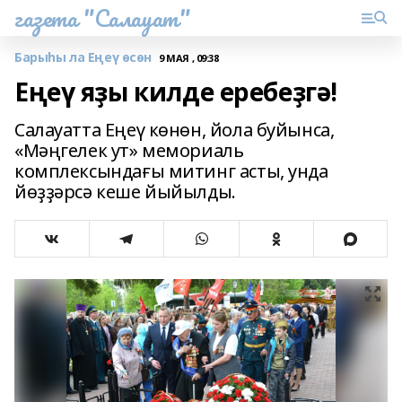
газета "Салауат"
Барыһы ла Еңеү өсөн
9 МАЯ , 09:38
Еңеү яҙы килде еребеҙгә!
Салауатта Еңеү көнөн, йола буйынса,
«Мәңгелек ут» мемориаль
комплексындағы митинг асты, унда
йөҙҙәрсә кеше йыйылды.