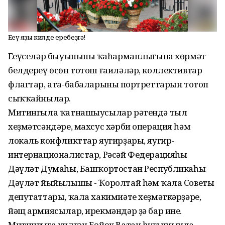
Еңеү яҙы килде еребеҙгә!
Еңеүселәр быуынының ҡаһарманлығына хөрмәт
белдереү өсөн тотош ғаиләләр, коллективтар
флагтар, ата-бабаларының портреттарын тотоп
сыҡҡайнылар.
Митингыла ҡатнашыусылар рәтендә тыл
хеҙмәтсәндәре, махсус хәрби операция һәм
локаль конфликттар яугирҙары, яугир-
интернационалистар, Рәсәй Федерацияһы
Дәүләт Думаһы, Башҡортостан Республикаһы
Дәүләт йыйылышы - Ҡоролтай һәм ҡала Советы
депутаттары, ҡала хакимиәте хеҙмәткәрҙәре,
йәщ армиясылар, ирекмәндәр ҙә бар ине.
Митингыға килгән Бөйөк Ватан һуғышында