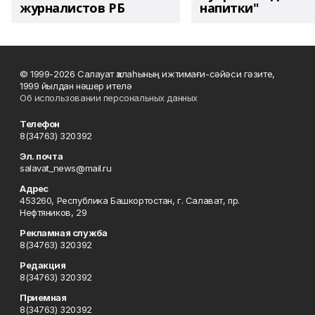
журналистов РБ
напитки"
© 1999-2026 Салауат ҡалаһының ижтимағи-сәйәси гәзите,
1999 йылдан нәшер ителә
Об использовании персональных данных
Телефон
8(34763) 320392
Эл. почта
salavat_news@mail.ru
Адрес
453260, Республика Башкортостан, г. Салават, пр.
Нефтяников, 29
Рекламная служба
8(34763) 320392
Редакция
8(34763) 320392
Приемная
8(34763) 320392