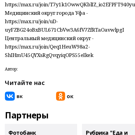
https://max.ru/join/T7y1k1OwwQKblIZ_io2EFPFT940y
Медицинский округ города Уфа -
https://max.ru/join/uD-
uyFZBG24oBxBUL671CbVw3A6fV7ZfRTaOavwlpgI
Центральный медицинский округ -
https://max.ru/join/Qeq1HeuW98a2-
ShIHmU45QYXsRgQvqyiqOPS55eIkek
Автор:
Читайте нас
Партнеры
Фотобанк
Рубрика "Еда и