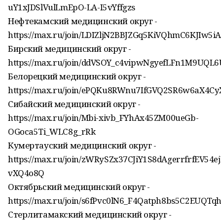
uY1xJDSlVulLmEpO-LA-I5vYffgzs
Нефтекамский медицинский округ -
https://max.ru/join/LDIZljN2BBJZGq5KiVQhmC6KJIw5
Бирский медицинский округ -
https://max.ru/join/ddVSOY_c4vipwNgyefLFn1M9UQL
Белорецкий медицинский округ -
https://max.ru/join/ePQKu8RWnu7IfGVQ2SR6w6aX4C
Сибайский медицинский округ -
https://max.ru/join/Mbi-xivb_FYhAx45ZM00ueGb-
OGoca5Ti_WLC8g_rRk
Кумертауский медицинский округ -
https://max.ru/join/zWRySZx37CJiY1S8dAgerrfrfEV54e
vXQ4o8Q
Октябрьский медицинский округ -
https://max.ru/join/s6fPvc0lN6_F4Qatph8bs5C2EUQT
Стерлитамакский медицинский округ -