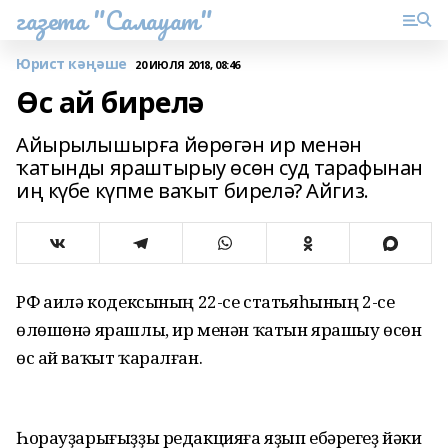
газета "Салауат"
Юрист кәңәше
20 ИЮЛЯ 2018, 08:46
Өс ай бирелә
Айырылышырға йөрөгән ир менән
ҡатынды яраштырыу өсөн суд тарафынан
иң күбе күпме ваҡыт бирелә? Айгиз.
РФ Ғаилә кодексының 22-се статьяһының 2-се
өлөшөнә ярашлы, ир менән ҡатын ярашыу өсөн
өс ай ваҡыт ҡаралған.
Һорауҙарығыҙҙы редакцияға яҙып ебәрегеҙ йәки