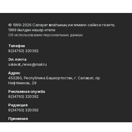
© 1999-2026 Салауат ҡалаһының ижтимағи-сәйәси гәзите,
1999 йылдан нәшер ителә
Об использовании персональных данных
Телефон
8(34763) 320392
Эл. почта
salavat_news@mail.ru
Адрес
453260, Республика Башкортостан, г. Салават, пр.
Нефтяников, 29
Рекламная служба
8(34763) 320392
Редакция
8(34763) 320392
Приемная
8(34763) 320392