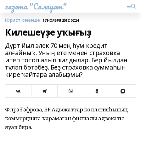
газета "Салауат"
Юрист кәңәше
17 НОЯБРЯ 2017, 07:24
Килешеүҙе уҡығыҙ
Дүрт йыл элек 70 мең һум кредит
алғайныҡ. Уның ете меңен страховка
итеп тотоп алып ҡалдылар. Бер йылдан
түләп бөтәбеҙ. Беҙ страховка суммаһын
кире ҡайтара алабыҙмы?
Флүрә Ғәфүрова, БР Адвокаттар коллегияһының
коммерцияға ҡарамаған филиалы адвокаты
яуап бирә.