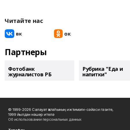
Читайте нас
Партнеры
Фотобанк
Рубрика "Еда и
журналистов РБ
напитки"
© 1999-2026 Салауат ҡалаһының ижтимағи-сәйәси гәзите,
1999 йылдан нәшер ителә
Об использовании персональных данных
Телефон