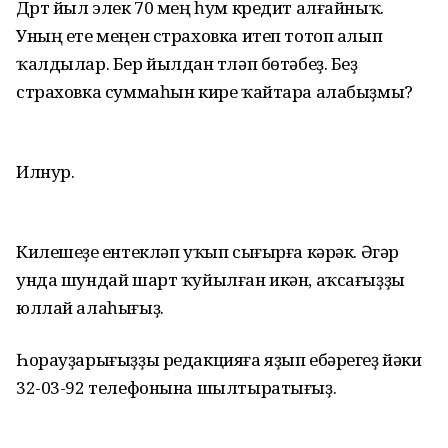
Дүрт йыл элек 70 мең һум кредит алғайныҡ.
Уның ете меңен страховка итеп тотоп алып
ҡалдылар. Бер йылдан түләп бөтәбеҙ. Беҙ
страховка суммаһын кире ҡайтара алабыҙмы?
Илнур.
Килешеүҙе ентекләп уҡып сығырға кәрәк. Әгәр
унда шундай шарт ҡуйылған икән, аҡсағыҙҙы
юллай алаһығыҙ.
Һорауҙарығыҙҙы редакцияға яҙып ебәрегеҙ йәки
32-03-92 телефонына шылтыратығыҙ.