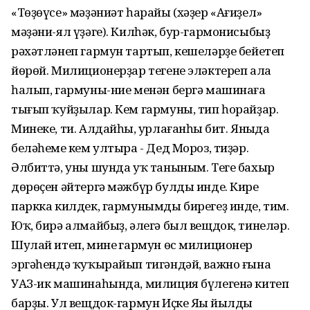
«Төҙөүсе» мәҙәниәт һарайы (хәҙер «Ағиҙел»
мәҙәни-ял үҙәге). Килһәк, бур-гармонисыбыҙ
рәхәтләнеп гармун тартып, кешеләрҙе бейетеп
йөрөй. Милиционерҙар тегене эләктереп ала
һалып, гармуны-ние менән бергә машинаға
тығып ҡуйҙылар. Кем гармуны, тип һорайҙар.
Минеке, ти. Алдайһың, урлағанһың бит. Яныңда
беләһеңме кем ултыра - Дед Мороз, тиҙәр.
Әлбиттә, уны шунда уҡ таныным. Теге бахыр
дөрөҫен әйтергә мәжбүр булды инде. Кире
паркка килдек, гармунымды бирегеҙ инде, тим.
Юҡ, бирә алмайбыҙ, әлегә был вещдок, тинеләр.
Шулай итеп, минең гармун өс милиционер
эргәһендә ҡуҡырайып тигәндәй, важно ғына
УАЗ-ик машинаһында, милиция бүлегенә китеп
барҙы. Ул вещдок-гармун Иҫке Яңы йылды