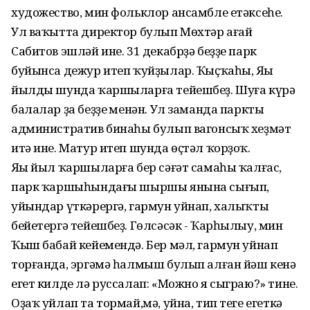
художество, мин фольклор ансамбле етәксеһе.
Ул ваҡытта директор булып Мөхтәр ағай
Сабитов эшләй ине. 31 декабрҙә беҙҙе парк
буйынса дежур итеп ҡуйҙылар. Ҡыҫҡаһы, Яңы
йылды шунда ҡаршыларға тейешбеҙ. Шуға күрә
балалар ҙа беҙҙең менән. Ул заманда парктың
административ бинаһы булып вагонсыҡ хеҙмәт
итә ине. Матур итеп шунда өҫтәл ҡорҙоҡ.
Яңы йыл ҡаршыларға бер сәғәт самаһы ҡалғас,
парк ҡаршыһындағы шыршы янына сығып,
уйындар үткәрергә, гармун уйнап, халыҡты
бейетергә тейешбеҙ. Гөлсәсәк - Ҡарһылыу, мин
Ҡыш бабай кейемендә. Бер мәл, гармун уйнап
торғанда, эргәмә һалмыш булып алған йәш кенә
егет килде лә руссалап: «Можно я сыграю?» тине.
Оҙаҡ уйлап та тормай,мә, уйна, тип теге егеткә