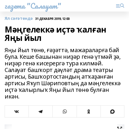
газета "Салауат"
Ял сәғәтендә
31 ДЕКАБРЯ 2019, 12:00
Мәңгелеккә иҫтә ҡалған
Яңы йыл
Яңы йыл төнө, ғәҙәттә, мажараларға бай
була. Кеше башынан ниҙәр генә үтмәй ҙә,
ниҙәр генә кисерергә тура килмәй.
Салауат башҡорт дәүләт драма театры
артисы, Башҡортостандың атҡаҙанған
артисы Яҡуп Шәриповтың да мәңгелеккә
иҫтә ҡалырлыҡ Яңы йыл төнө булған
икән.