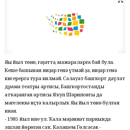
Яңы йыл төнө, ғәҙәттә, мажараларға бай була.
Кеше башынан ниҙәр генә үтмәй ҙә, ниҙәр генә
кисерергә тура килмәй. Салауат башҡорт дәүләт
драма театры артисы, Башҡортостандың
атҡаҙанған артисы Яҡуп Шәриповтың да
мәңгелеккә иҫтә ҡалырлыҡ Яңы йыл төнө булған
икән.
- 1985 йыл ине ул. Ҡала мәҙәниәт паркында
эшләп йөрөгән саҡ. Кәләшем Гөлсәсәк -