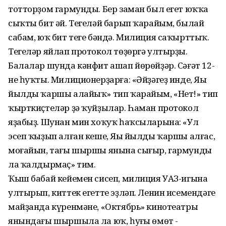
тотторҙом гармунды. Бер заман был егет юҡҡа
сыҡты бит әй. Тегеләй барып ҡарайым, былай
сабам, юҡ бит теге бәндә. Милиция саҡырттыҡ.
Тегеләр яйлап протокол төҙөргә ултырҙы.
Балалар шунда кәнфит ашап йөрөйҙәр. Сәғәт 12-
не һуҡты. Милиционерҙарға: «Әйҙәгеҙ инде, Яңы
йылды ҡаршы алайыҡ» тип ҡарайым, «Нет!» тип
ҡырткиҫтеләр ҙә ҡуйҙылар. Һаман протокол
яҙабыҙ. Шунан мин хоҡуҡ һаҡсыларына: «Ул
эсеп ҡыҙып алған кеше, Яңы йылды ҡаршы алғас,
моғайын, тағы шыршы янына сығыр, гармунды
ла ҡалдырмаҫ» тим.
Ҡыш бабай кейемен сисеп, милиция УАЗ-игына
ултырып, киттек егетте эҙләп. Ленин исемендәге
майҙанда күренмәне, «Октябрь» кинотеатры
янындағы шыршыла ла юҡ, һуңғы өмөт -