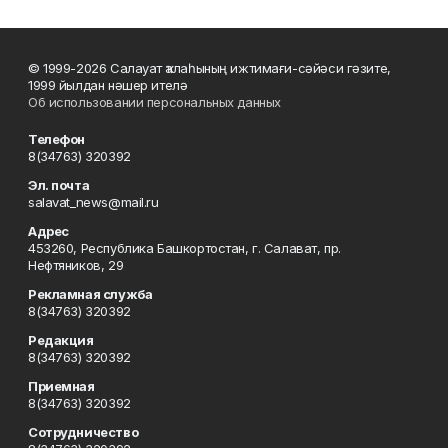
© 1999-2026 Салауат ҡалаһының ижтимағи-сәйәси гәзите,
1999 йылдан нәшер ителә
Об использовании персональных данных
Телефон
8(34763) 320392
Эл. почта
salavat_news@mail.ru
Адрес
453260, Республика Башкортостан, г. Салават, пр.
Нефтяников, 29
Рекламная служба
8(34763) 320392
Редакция
8(34763) 320392
Приемная
8(34763) 320392
Сотрудничество