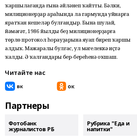
ҡаршылағанда ғына әйләнеп ҡайтты. Бәлки,
милиционерҙар араһында ла гармунда уйнарға
яратҡан кешеләр булғандыр. Бына шулай,
йәмәғәт, 1986 йылды беҙ милиционерҙарға
төрлө протокол һорауҙарына яуап биреп ҡаршы
алдыҡ. Мажаралы булғас, ул мәңгелеккә иҫтә
ҡалды. Ә ҡалғандары бер-береһенә оҡшаш.
Читайте нас
Партнеры
Фотобанк
Рубрика "Еда и
журналистов РБ
напитки"