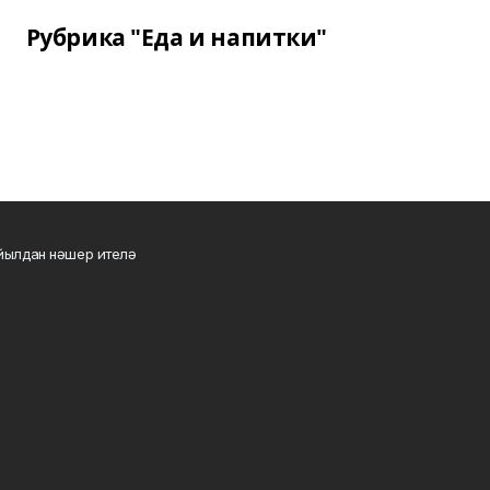
Рубрика "Еда и напитки"
 йылдан нәшер ителә