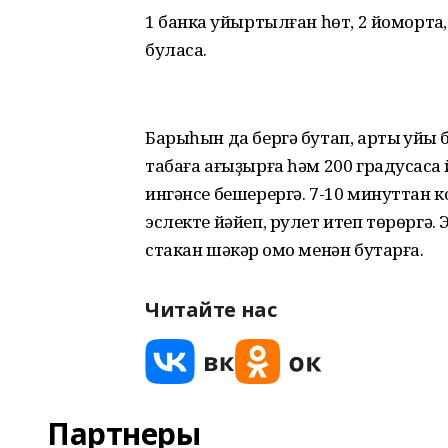
1 банка ҡуйыртылған һөт, 2 йомортҡа,
буласаҡ.
Барыһын да бергә бутап, артыҡ ҡуй
табаға ағыҙырға һәм 200 градусҡа
ингәнсе бешерергә. 7-10 минуттан 
эслекте йәйеп, рулет итеп төрөргә.
стакан шәкәр ҡомо менән бутарға.
Читайте нас
Партнеры