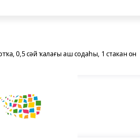
тҡа, 0,5 сәй ҡалағы аш содаһы, 1 стакан он