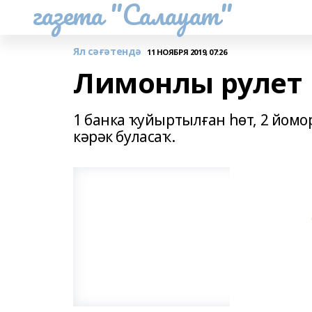
газета "Салауат"
Ял сәғәтендә
11 НОЯБРЯ 2019, 07:26
Лимонлы рулет
1 банка ҡуйыртылған һөт, 2 йомор
кәрәк буласаҡ.