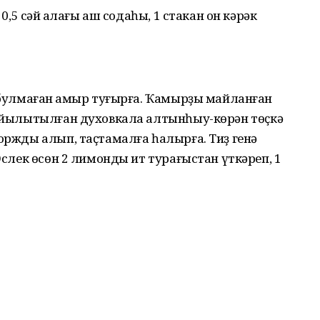
 0,5 сәй ҡалағы аш содаһы, 1 стакан он кәрәк
ы булмаған ҡамыр туғырға. Ҡамырҙы майланған
са йылытылған духовкала алтынһыу-көрән төҫкә
коржды алып, таҫтамалға һалырға. Тиҙ генә
 Эслек өсөн 2 лимонды ит турағыстан үткәреп, 1