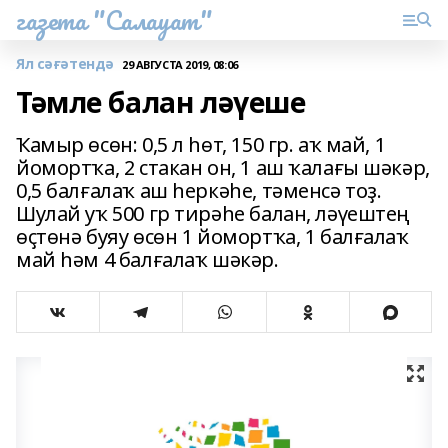
газета "Салауат"
Ял сәғәтендә
29 АВГУСТА 2019, 08:06
Тәмле балан ләүеше
Ҡамыр өсөн: 0,5 л һөт, 150 гр. аҡ май, 1
йомортҡа, 2 стакан он, 1 аш ҡалағы шәкәр,
0,5 балғалаҡ аш һеркәһе, тәменсә тоҙ.
Шулай уҡ 500 гр тирәһе балан, ләүештең
өҫтөнә буяу өсөн 1 йомортҡа, 1 балғалаҡ
май һәм 4 балғалаҡ шәкәр.