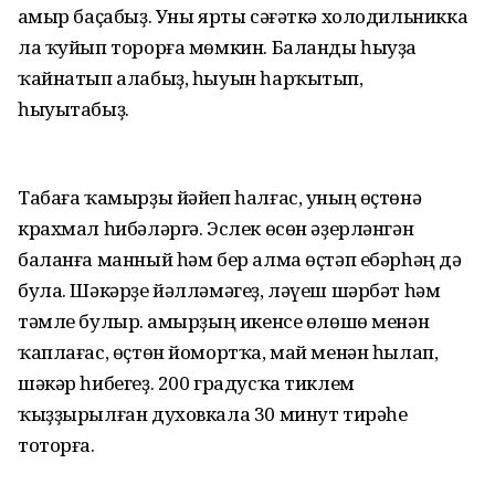
Ҡамыр баҫабыҙ. Уны ярты сәғәткә холодильникка
ла ҡуйып торорға мөмкин. Баланды һыуҙа
ҡайнатып алабыҙ, һыуын һарҡытып,
һыуытабыҙ.
Табаға ҡамырҙы йәйеп һалғас, уның өҫтөнә
крахмал һибәләргә. Эслек өсөн әҙерләнгән
баланға манный һәм бер алма өҫтәп ебәрһәң дә
була. Шәкәрҙе йәлләмәгеҙ, ләүеш шәрбәт һәм
тәмле булыр. Ҡамырҙың икенсе өлөшө менән
ҡаплағас, өҫтөн йомортҡа, май менән һылап,
шәкәр һибегеҙ. 200 градусҡа тиклем
ҡыҙҙырылған духовкала 30 минут тирәһе
тоторға.