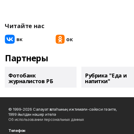
Читайте нас
Партнеры
Фотобанк
Рубрика "Еда и
журналистов РБ
напитки"
© 1999-2026 Салауат ҡалаһының ижтимағи-сәйәси гәзите,
1999 йылдан нәшер ителә
Об использовании персональных данных
Телефон