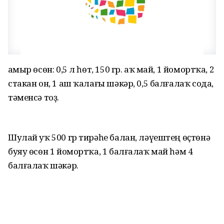
Ҡамыр өсөн: 0,5 л һөт, 150 гр. аҡ май, 1 йомортҡа, 2
стакан он, 1 аш ҡалағы шәкәр, 0,5 балғалаҡ сода,
тәменсә тоҙ.
Шулай уҡ 500 гр тирәһе балан, ләүештең өҫтөнә
буяу өсөн 1 йомортҡа, 1 балғалаҡ май һәм 4
балғалаҡ шәкәр.