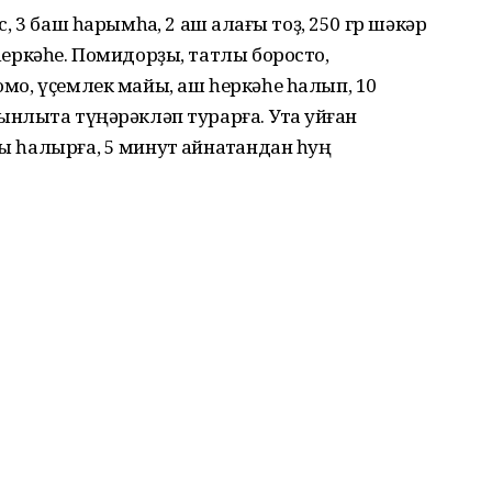
с, 3 баш һарымһаҡ, 2 аш ҡалағы тоҙ, 250 гр шәкәр
 һеркәһе. Помидорҙы, татлы боросто,
ҡомо, үҫемлек майы, аш һеркәһе һалып, 10
ынлыҡта түңәрәкләп турарға. Утҡа ҡуйған
ы һалырға, 5 минут ҡайнатҡандан һуң