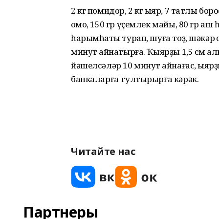
2 кг помидор, 2 кг ҡыяр, 7 татлы боро
ҡомо, 150 гр үҫемлек майы, 80 гр аш
һарымһаҡты турап, шуға тоҙ, шәкәр 
минут ҡайнатырға. Ҡыярҙы 1,5 см ҡал
йәшелсәләр 10 минут ҡайнағас, ҡыярҙ
банкаларға тултырырға кәрәк.
Читайте нас
Партнеры