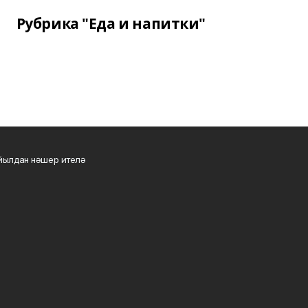
Рубрика "Еда и напитки"
 йылдан нәшер ителә