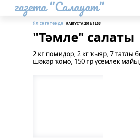
газета "Салауат"
Ял сәғәтендә
9 АВГУСТА 2019, 12:53
"Тәмле" салаты
2 кг помидор, 2 кг ҡыяр, 7 татлы 
шәкәр ҡомо, 150 гр үҫемлек майы,