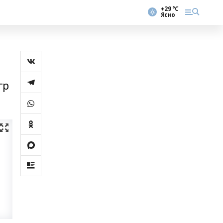
+29 °С
Ясно
гр