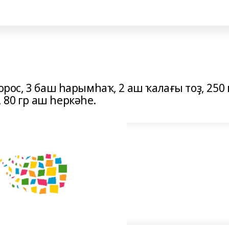
борос, 3 баш һарымһаҡ, 2 аш ҡалағы тоҙ, 250 
 80 гр аш һеркәһе.