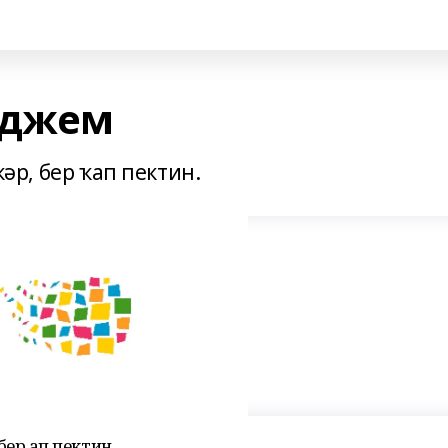
 джем
кәр, бер ҡап пектин.
бер ҡап пектин.