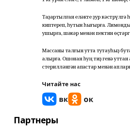
Таҙартылған еләкте ҙур кәстрүлгә 
киптереп, һутын һығырға. Лимондың
ҡушырға, шәкәр менән пектин өҫтәргә
Массаны талғын утта туҡтауһыҙ бутай
алырға. Ошонан һуң тиҙ генә уттан
стерилләнгән ҡапҡастар менән ҡаплар
Читайте нас
Партнеры