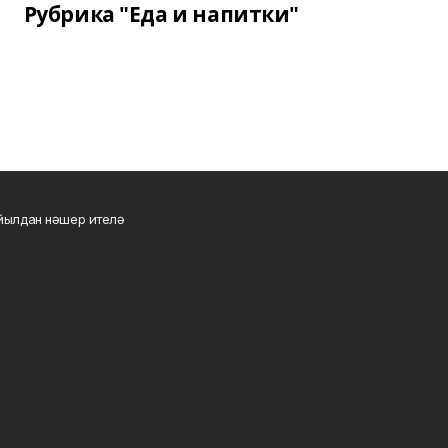
Рубрика "Еда и напитки"
 йылдан нәшер ителә