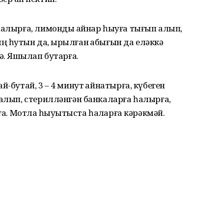
һалырға, лимонды ҡайнар һыуға тығып алып,
 һутын да, ҡырылған ҡабығын да еләккә
. Яҡшылап бутар­ға.
-бутай, 3 – 4 минут ҡайнатырға, күбеген
 алып, стерилләнгән банкалар­ға һалырға,
ға. Мотлаҡ һыуытҡыста һаҡларға кәрәкмәй.