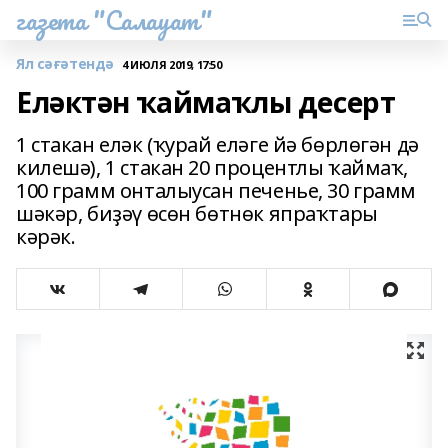
газета "Салауат"
Ял сәғәтендә
4 ИЮЛЯ 2019, 17:50
Еләктән ҡаймаҡлы десерт
1 стакан еләк (ҡурай еләге йә бөрлөгән дә
килешә), 1 стакан 20 процентлы ҡаймаҡ,
100 грамм онталыусан печенье, 30 грамм
шәкәр, биҙәү өсөн бөтнөк япраҡтары
кәрәк.