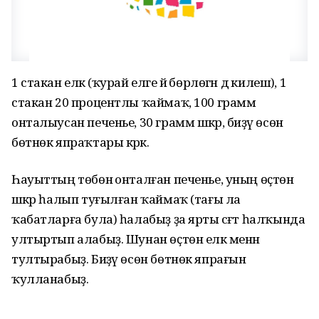
1 стакан еләк (ҡурай еләге йә бөрлөгән дә килешә), 1
стакан 20 процентлы ҡаймаҡ, 100 грамм
онталыусан печенье, 30 грамм шәкәр, биҙәү өсөн
бөтнөк япраҡтары кәрәк.
Һауыттың төбөнә онталған печенье, уның өҫтөнә
шәкәр һалып туғылған ҡаймаҡ (тағы ла
ҡабатларға була) һалабыҙ ҙа ярты сәғәт һалҡында
ултыртып алабыҙ. Шунан өҫтөн еләк менән
тултырабыҙ. Биҙәү өсөн бөтнөк япрағын
ҡулланабыҙ.