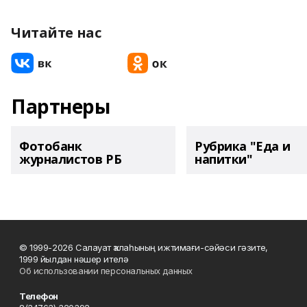
Читайте нас
Партнеры
Фотобанк
Рубрика "Еда и
журналистов РБ
напитки"
© 1999-2026 Салауат ҡалаһының ижтимағи-сәйәси гәзите,
1999 йылдан нәшер ителә
Об использовании персональных данных
Телефон