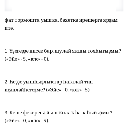
фат тормошта уңышҡа, бәхеткә ирешергә ярҙам
итә.
1. Үҙегеҙҙе нисек бар, шулай яҡшы тояһығыҙмы?
(«Эйе» - 5, «юҡ» - 0).
2. Һеҙҙе уңышһыҙлыҡтар һағалай тип
иҫәпләйһегеҙме? («Эйе» - 0, «юҡ» - 5).
3. Кеше фекеренә йыш ҡолаҡ һалаһығыҙмы?
(«Эйе» - 0, «юҡ» - 5).