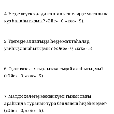
4. Һеҙҙең кеүек хәлдә ҡалған кешеләрҙең миҫалына
күҙ һалаһығыҙмы? «Эйе» - 0, «юҡ» - 5).
5. Үҙегеҙҙең алдығыҙҙа һеҙҙе маҡтаһалар,
уңайһыҙланаһығыҙмы? («Эйе» - 0, «юҡ» - 5).
6. Оҙаҡ ваҡыт яңғыҙлыҡҡа сыҙай алаһығыҙмы?
(«Эйе» - 0, «юҡ» - 5).
7. Матди хәлегеҙ менән күңел тыныслығы
араһында туранан-тура бәйләнеш һиҙәһегеҙме?
(«Эйе» - 0, «юҡ» - 5).