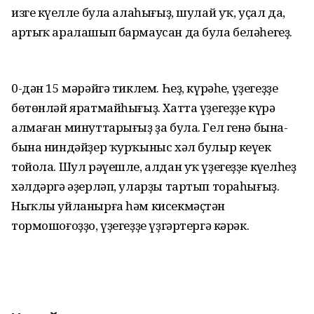
изге күңелле була алаһығыҙ, шулай уҡ, уҫал да,
артыҡ аралашып бармаусан да була беләһегеҙ.
0-дән 15 мәрәйгә тиклем. Һеҙ, күрәһең, үҙегеҙҙе
бөтөнләй яратмайһығыҙ. Хатта үҙегеҙҙе күрә
алмаған минуттарығыҙ ҙа була. Гел генә бына-
бына ниндәйҙер ҡурҡыныс хәл булыр кеүек
тойола. Шул рәүешле, алдан уҡ үҙегеҙҙе күңелһеҙ
хәлдәргә әҙерләп, уларҙы тартып тораһығыҙ.
Ныҡлы уйланырға һәм кисекмәҫтән
тормошоғоҙҙо, үҙегеҙҙе үҙгәртергә кәрәк.