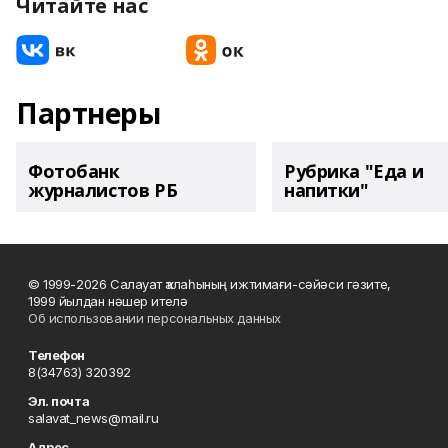
Читайте нас
Партнеры
Фотобанк
Рубрика "Еда и
журналистов РБ
напитки"
© 1999-2026 Салауат ҡалаһының ижтимағи-сәйәси гәзите,
1999 йылдан нәшер ителә
Об использовании персональных данных
Телефон
8(34763) 320392
Эл. почта
salavat_news@mail.ru
Адрес