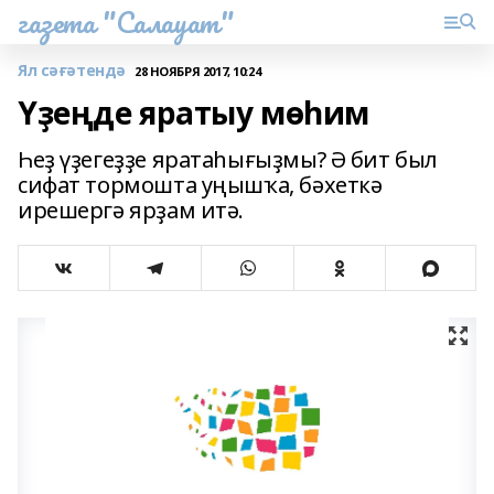
газета "Салауат"
Ял сәғәтендә
28 НОЯБРЯ 2017, 10:24
Үҙеңде яратыу мөһим
Һеҙ үҙегеҙҙе яратаһығыҙмы? Ә бит был
сифат тормошта уңышҡа, бәхеткә
ирешергә ярҙам итә.