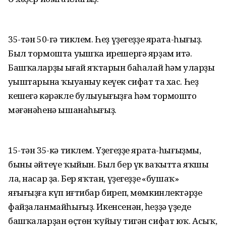
35-тән 50-гә тиклем. Һеҙ үҙегеҙҙе ярата-һығыҙ.
Был тормошта уңышҡа ирешергә ярҙам итә.
Башҡаларҙың ыңғай яҡтарын баһалай һәм уларҙың
уңыштарына ҡыуаныу кеүек сифат та хас. Һеҙ
кешегә кәрәкле булыуығыҙға һәм тормоштоң
мәғәнәһенә ышанаһығыҙ.
15-тән 35-кә тиклем. Үҙегеҙҙе ярата-һығыҙмы,
быны әйтеүе ҡыйын. Был бер үк ваҡытта яҡшы
ла, насар ҙа. Бер яҡтан, үҙегеҙҙең «бушаҡ»
яғығыҙға күп иғтибар биреп, мөмкинлектәрҙе
файҙаланмайһығыҙ. Икенсенән, һеҙҙә үҙеңде
башҡаларҙан өҫтөн ҡуйыу тигән сифат юҡ. Асыҡ,