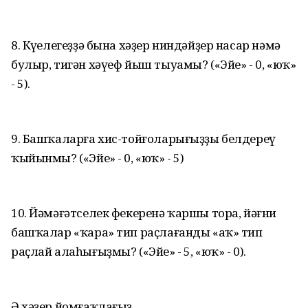
8. Күңелегеҙҙә бына хәҙер ниндәйҙер насар нәмә
булыр, тигән хәүеф йыш тыуамы? («Эйе» - 0, «юҡ»
- 5).
9. Башҡаларға хис-тойғоларығыҙҙы белдереү
ҡыйынмы? («Эйе» - 0, «юҡ» - 5)
10. Йәмәғәтселек фекеренә ҡаршы тора, йәғни
башҡалар «ҡара» тип раҫлағанды «аҡ» тип
раҫлай алаһығыҙмы? («Эйе» - 5, «юҡ» - 0).
Ә хәҙер йомғаҡлағыҙ.