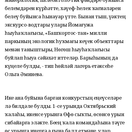
белемдәрен күрһәтте, хәүеф-һеҙлек ҡағиҙәләрен
белеү буйынса һынауҙар үтте. Бынан тыш, үҙәктең
экскурсо-водтары уларҙы Йомағужа
һыуһаҡлағысы, «Башҡортос-тан» милли
паркының экологик һуҡмағы кеүек объекттары
менән таныштырҙы, Нөгөш һыуһаҡлағысы
буйлап һыуҙа сәйәхәт иттеләр. Барыһының да
күңеле булды, - тип һөйләй лагерь етәксеһе
Ольга Әминева.
Ике аҙна буйына барған конкурстың еңеүселәре
лә билдәле булды. 1-се урында Октябрьский
ҡалаһы, икенсе урынға Өфө сыҡты, өсөнсө урын
сибайҙарға эләкте. Беҙҙең ҡала командаһына тәүге
өс урынға инергә аҙ ғына балл етмәне, улар