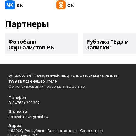
Партнеры
Фотобанк
Рубрика "Еда и
журналистов РБ
напитки"
© 1999-2026 Салауат ҡалаһының ижтимағи-сәйәси гәзите,
1999 йылдан нәшер ителә
Об использовании персональных данных
Телефон
8(34763) 320392
Эл. почта
salavat_news@mail.ru
Адрес
453260, Республика Башкортостан, г. Салават, пр.
Нефтяников, 29