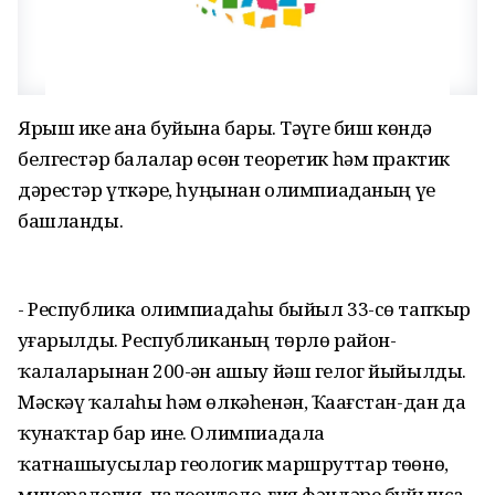
Ярыш ике аҙна буйына барҙы. Тәүге биш көндә
белгестәр балалар өсөн теоретик һәм практик
дәрестәр үткәрҙе, һуңынан олимпиаданың үҙе
башланды.
- Республика олимпиадаһы быйыл 33-сө тапҡыр
уҙғарылды. Республиканың төрлө район-
ҡалаларынан 200-ҙән ашыу йәш гелог йыйылды.
Мәскәү ҡалаһы һәм өлкәһенән, Ҡаҙағстан-дан да
ҡунаҡтар бар ине. Олимпиадала
ҡатнашыусылар геологик маршруттар төҙөнө,
минералогия, палеонтоло-гия фәндәре буйынса