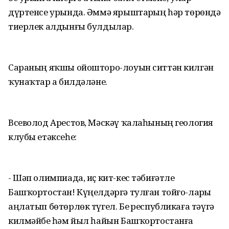
дүртенсе урында. Әммә ярыштарҙың һәр төрөндә
тиерлек алдынғы булдылар.
Сараның яҡшы ойошторо-лоуын ситтән килгән
ҡунаҡтар ҙа билдәләне.
Всеволод Арестов, Мәскәү ҡалаһының геология
клубы етәксеһе:
- Шәп олимпиада, иҫ кит-кес тәбиғәтле
Башҡортостан! Күңелдәргә тулған тойғо-ларҙы
аңлатып бөтөрлөк түгел. Беҙ республикаға тәүгә
килмәйбеҙ һәм йыл һайын Башҡортостанға