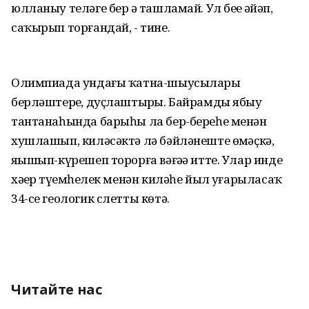
юлланыу теләге бер ҙә ташламай. Ул беҙҙе әйҙәп,
саҡырып торғандай, - тине.
Олимпиада ундағы ҡатна-шыусыларҙы
берләштерҙе, дуҫлаштырҙы. Байрамды ябыу
тантанаһында барыһы ла бер-береһе менән
хушлашып, киләсәктә лә бәйләнеште өҙмәҫкә,
яҙышып-күрешеп торорға вәғәҙә итте. Улар инде
хәҙер түҙемһеҙлек менән киләһе йыл уҙғарыласаҡ
34-се геологик слетты көтә.
Читайте нас