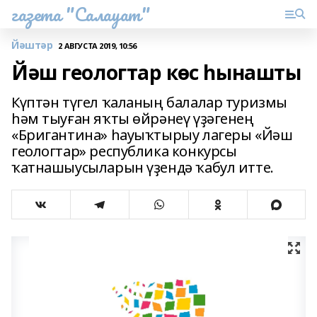
газета "Салауат"
Йәштәр
2 АВГУСТА 2019, 10:56
Йәш геологтар көс һынашты
Күптән түгел ҡаланың балалар туризмы
һәм тыуған яҡты өйрәнеү үҙәгенең
«Бригантина» һауыҡтырыу лагеры «Йәш
геологтар» республика конкурсы
ҡатнашыусыларын үҙендә ҡабул итте.