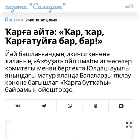
газета "Салауат"
Йәштәр
7 ИЮНЯ 2019, 06:40
Ҡарға әйтә: «Ҡар, ҡар,
Ҡарғатуйға бар, бар!»
Йәй башланғандың икенсе көнөнә
ҡаланың «Аҡбуҙат» ойошмаһы ата-әсәләр
комитеты менән берлектә Юлдаш ауылы
янындағы матур яланда Балаларҙы яҡлау
көнөнә бағышлап «Ҡарға бутҡаһы»
байрамын ойошторҙо.