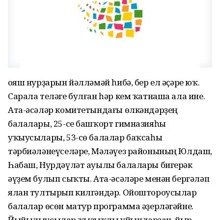
Ҡояш нурҙарын йәлләмәй һибә, бер ел әҫәре юҡ.
Сарала теләге булған һәр кем ҡатнаша ала ине.
Ата-әсәләр комитетындағы өлкәндәрҙең
балалары, 25-се башҡорт гимназияһы
уҡыусылары, 53-сө балалар баҡсаһы
тәрбиәләнеүселәре, Мәләүез районының Юлдаш,
Һабаш, Нурдәүләт ауылы балалары бигерәк
әүҙем булып сыҡты. Ата-әсәләре менән бергәләп
ялан тултырып килгәндәр. Ойоштороусылар
балалар өсөн матур программа әҙерләгәйне.
Йыйылыусылар ҡыҙыҡлы уйындарҙан, йыр-