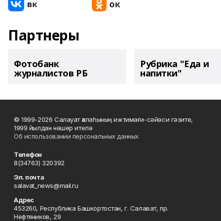
Партнеры
Фотобанк
Рубрика "Еда и
журналистов РБ
напитки"
© 1999-2026 Салауат ҡалаһының ижтимағи-сәйәси гәзите,
1999 йылдан нәшер ителә
Об использовании персональных данных
Телефон
8(34763) 320392
Эл. почта
salavat_news@mail.ru
Адрес
453260, Республика Башкортостан, г. Салават, пр.
Нефтяников, 29