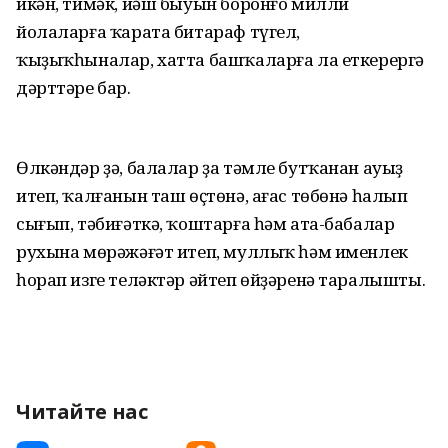
икән, тимәк, йәш быуын боронғо милли
йолаларға ҡарата битараф түгел,
ҡыҙыҡһыналар, хатта башҡаларға ла еткерергә
дәрттәре бар.
Өлкәндәр ҙә, балалар ҙа тәмле бутҡанан ауыҙ
итеп, ҡалғанын таш өҫтөнә, ағас төбөнә һалып
сығып, тәбиғәткә, ҡоштарға һәм ата-бабалар
рухына мөрәжәғәт итеп, муллыҡ һәм именлек
һорап изге теләктәр әйтеп өйҙәренә таралышты.
Читайте нас