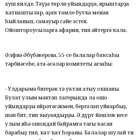
хуш килде. Тәүҙә төрлө уйындарҙа, ярыштарҙа
ҡатнаштылар, аҙаҡ тәмле бутҡа менән
һыйланып, самауыр сәйе эстек.
Ойоштороусыларға афарин, тип әйтергә ҡала.
Әлфиә Әбүбәкерова, 55-се балалар баҡсаһы
тәрбиәсеһе, ата-әсәләр комитеты ағзаһы:
- Улдарыма бигерәк тә уҡтан атыу оҡшаны.
Булат улым мәктәп лагерында ла ошо
уйындарҙы өйрәтәсәкмен, бергәләп уйнарбыҙ,
шәп бит, тип ҡыуандырҙы. Ә дүрт йәшлек кесе
улым иһә ошондай байрамға тағы ҡасан
барабыҙ тип, ҡат-ҡат һораны. Балалар шулай ти