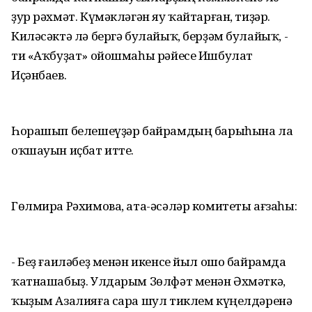
ҙур рәхмәт. Күмәкләгән яу ҡайтарған, тиҙәр.
Киләсәктә лә бергә булайыҡ, берҙәм булайыҡ, -
ти «Аҡбуҙат» ойошмаһы рәйесе Ишбулат
Иҫәнбаев.
Һорашып белешеүҙәр байрамдың барыһына ла
оҡшауын иҫбат итте.
Гөлмира Рәхимова, ата-әсәләр комитеты ағзаһы:
- Беҙ ғаиләбеҙ менән икенсе йыл ошо байрамда
ҡатнашабыҙ. Улдарым Зөлфәт менән Әхмәткә,
ҡыҙым Азалияға сара шул тиклем күңелдәренә