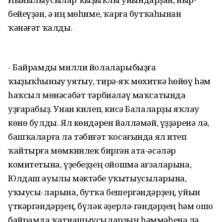
бейеүҙән, ә иң мөһиме, ҡарға бутҡаһынан
ҡәнәғәт ҡалды.
- Байрамды милли йолаларыбыҙға
ҡыҙыҡһыныу уятыу, тирə-яҡ мөхиткə hөйөү həм
hаҡсыл мөнəсəбəт тəрбиəлəү маҡсатында
уҙғарабыҙ. Унан килеп, кисә Балаларҙы яҡлау
көнө булды. Ял көндәрен йәлләмәй, үҙҙәренә лә,
башҡаларға ла тәбиғәт ҡосағында ял итеп
ҡайтырға мөмкинлек биргән ата-әсәләр
комитетына, үҙебеҙҙең ойошма ағзаларына,
Юлдаш ауылы мәктәбе уҡытыусыларына,
уҡыусы-ларына, бутҡа бешергәндәрҙең, уйын
үткәргәндәрҙең, бүләк әҙерлә-гәндәрҙең һәм ошо
байрамда ҡатнашыусыларҙың һәммәһенә лә