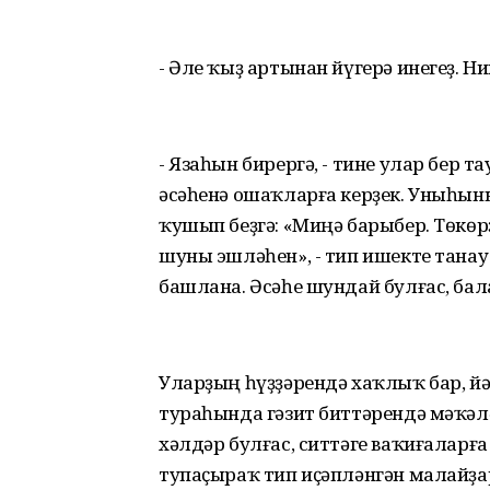
- Әле ҡыҙ артынан йүгерә инегеҙ. Н
- Язаһын бирергә, - тине улар бер
әсәһенә ошаҡларға керҙек. Уныһыны
ҡушып беҙгә: «Миңә барыбер. Төкөрҙ
шуны эшләһен», - тип ишекте танау
башлана. Әсәһе шундай булғас, бала
Уларҙың һүҙҙәрендә хаҡлыҡ бар, й
тураһында гәзит биттәрендә мәҡәлә
хәлдәр булғас, ситтәге ваҡиғаларғ
тупаҫыраҡ тип иҫәпләнгән малайҙа