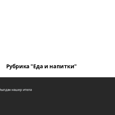
Рубрика "Еда и напитки"
 йылдан нәшер ителә