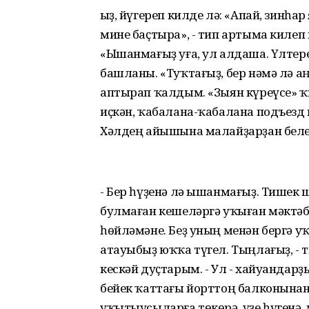
Ҡыҙ, йүгереп килде лә: «Апай, зинһ
мине баҫтыра», - тип артыма килеп 
«Ышанмағыҙ уға, ул алдаша. Үлтер
башланы. «Туҡтағыҙ, бер нәмә лә а
аптырап ҡалдым. «Зыян күреүсе» ҡ
иҫкән, ҡабалана-ҡабалана подъезд 
Хәлдең айышына малайҙарҙан беле
- Бер һүҙенә лә ышанмағыҙ. Тишек
булмаған кешеләргә уҡыған мәктәбе
һөйләмәне. Беҙ уның менән бергә уҡ
атауыбыҙ юҡҡа түгел. Тыңлағыҙ, - 
кескәй дуҫтарым. - Ул - хайуандарҙ
бейек ҡаттағы йорттоң балконынан
уҡытыусыларға төкөрә, үҙе һүгенә, 