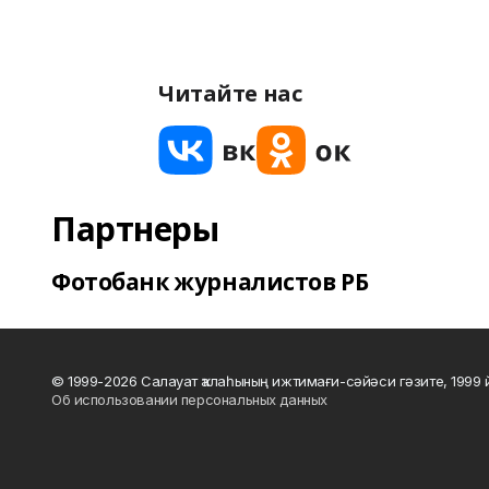
Читайте нас
Партнеры
Фотобанк журналистов РБ
© 1999-2026 Салауат ҡалаһының ижтимағи-сәйәси гәзите, 1999
Об использовании персональных данных