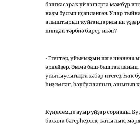
башҡасараҡ уйланырға мәжбүр итер,
наҙы булып иҫәпләнгән. Улар тыйнаҡ
алыштырып ҡуйғандармы ни үҙҙәрен
ниндәй тәрбиә бирер икән?
- Егеттәр, уйығыҙҙың изге икәненә
әрнейҙер. Әммә баш-баштаҡланып, үҙ
уҡытыусығыҙға хәбәр итегеҙ. Һаҡ б
һиҙемләп, һаубуллашып, ашығып к
Күңелемде ауыр уйҙар сорнаны. Бу
балала бәғерһеҙлек, ҡатылыҡ, мәр