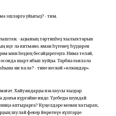
имә эшләргә уйығыҙ? - тим.
 тауыштан. - Ҡыҙының тәртипһеҙ ҡылыҡтарын
ң иҫе лә китмәне, яман һүгенеү һүҙҙәрен
өм мин һеҙҙең бесәйҙәрегеҙгә. Нимә теләй,
 осонда шарт ябып ҡуйҙы. Тәрбиә ғаиләлә
һына ни ҡала? - тине кескәй «өлкәндәр».
әмәғәт. Хайуандарҙы язалаусы ҡыҙҙар
 донъя күргәйне инде. Үҙебеҙҙә шундай
а ниңә аптырарға? Күңелдәре менән ҡатыраҡ,
рҙың шулай фекер йөрөтөүе күптәрҙе