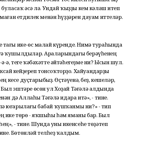
 буласаҡ әсә лә. Ундай ҡыҙҙы кем кәләш итеп
лмаған етдилек менән һүҙҙәрен дауам иттеләр.
е тағы ике-өс малай күренде. Нимә тураһында
ҙгә ҡушылдылар. Араларындағы берәүһенең
-ә, теге ҡәбәхәтте әйтәһегеҙме ни? Ысын шул.
сай кейҙереп тонсоҡторҙо. Хайуандарҙы
ҙең кесе дуҫтарыбыҙ. Өҫтәүенә, беҙ, кешеләр,
 Был эштәре өсөн ул Хоҙай Тәғәлә алдында
нән дә Аллаһы Тәғәлә идара итә», - тине.
лә юғарылағы бабай ҡушҡанмы ни?» - тип
ң ике төрө - яҡшыһы һәм яманы бар. Был
ең», - тине. Шунда уны икенсеһе төҙәтеп
 тине. Бөтөнләй телһеҙ ҡалдым.