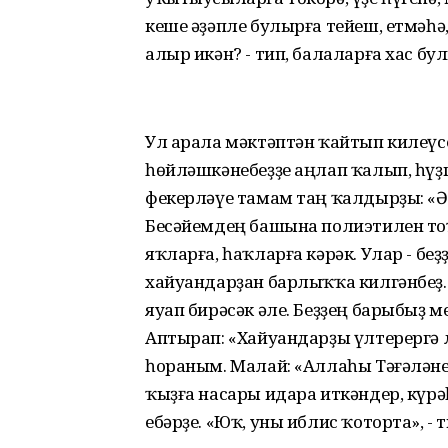
кеше әҙәпле булырға тейеш, етмәһә,
алыр икән? - тип, балаларға хас бу
Ул арала мәктәптән ҡайтып килеүс
һөйләшкәнебеҙҙе аңлап ҡалып, һү
фекерләүе тамам таң ҡалдырҙы: «Ә-ә
Бесәйемдең башына полиэтилен тоҡ
яҡларға, һаҡларға кәрәк. Улар - беҙ
хайуандарҙан барлыҡҡа килгәнбеҙ.
яуап бирәсәк әле. Беҙҙең барыбыҙ ме
Аптырап: «Хайуандарҙы үлтерергә 
һораным. Малай: «Аллаһы Тәғәләне
ҡыҙға насары идара иткәндер, күрәһ
ебәрҙе. «Юҡ, уны иблис ҡоторта», -