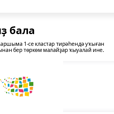
ыҙ бала
Ҡаршыма 1-се кластар тирәһендә уҡыған
нан бер төркөм малайҙар ҡыуалай ине.