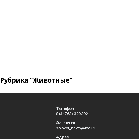
Рубрика "Животные"
Телефон
8(34763) 320392
Эл. почта
salavat_news@mail.ru
Адрес