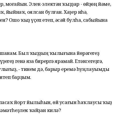
 моғайын. Элек-электән ҡыҙҙар - өйҙөң йәме,
, йыйнаҡ, оялсан булған. Хәҙер иһә,
? Ошо ҡыҙ үҫеп етеп, әсәй булһа, сабыйына
 ышанам. Был ҡыҙҙың ҡылығына йөрәгегеҙ
егеҙ генә яза бирергә ярамай. Етәксегеҙгә,
улығыҙ, - тинем дә, барыр еремә һуңлауымды
итеп барҙым.
ласаҡ йорт йылыһын, өй усағын һаҡлаусы ҡыҙ
хәмәтһеҙлек ҡайҙан килә?