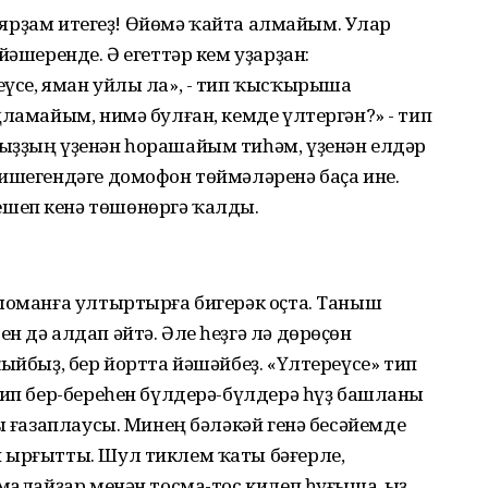
ар ярҙам итегеҙ! Өйөмә ҡайта алмайым. Улар
йәшеренде. Ә егеттәр кем уҙарҙан:
еүсе, яман уйлы ла», - тип ҡысҡырыша
ңламайым, нимә булған, кемде үлтергән?» - тип
ыҙҙың үҙенән һорашайым тиһәм, үҙенән елдәр
ишегендәге домофон төймәләренә баҫа ине.
шеп кенә төшөнөргә ҡалды.
 шоманға ултыртырға бигерәк оҫта. Таныш
н дә алдап әйтә. Әле һеҙгә лә дөрөҫөн
ыйбыҙ, бер йортта йәшәйбеҙ. «Үлтереүсе» тип
тип бер-береһен бүлдерә-бүлдерә һүҙ башланы
ы ғазаплаусы. Минең бәләкәй генә бесәйемде
 ырғытты. Шул тиклем ҡаты бәғерле,
малайҙар менән тосма-тос килеп һуғыша. Ҡыҙ