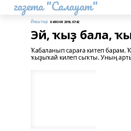
газета "Салауат"
Йәштәр
8 ИЮНЯ 2018, 07:42
Эй, ҡыҙ бала, ҡ
Ҡабаланып сараға китеп барам. 
ҡыҙыҡай килеп сыҡты. Уның арты